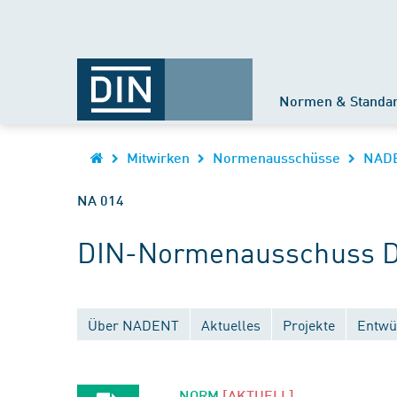
Normen & Standa
Mitwirken
Normenausschüsse
NAD
NA 014
DIN-Normenausschuss D
Über NADENT
Aktuelles
Projekte
Entwü
NORM
[AKTUELL]