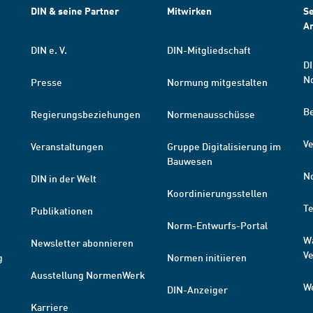
DIN & seine Partner
Mitwirken
Se
A
DIN e. V.
DIN-Mitgliedschaft
DI
N
Presse
Normung mitgestalten
B
Regierungsbeziehungen
Normenausschüsse
Ve
Veranstaltungen
Gruppe Digitalisierung im
Bauwesen
N
DIN in der Welt
Koordinierungsstellen
T
Publikationen
Norm-Entwurfs-Portal
W
Newsletter abonnieren
V
g
Normen initiieren
Ausstellung NormenWerk
W
DIN-Anzeiger
Karriere