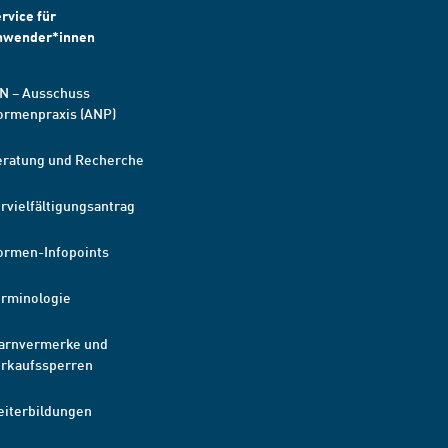
rvice für
nwender*innen
N – Ausschuss
ormenpraxis (ANP)
eratung und Recherche
rvielfältigungsantrag
ormen-Infopoints
erminologie
arnvermerke und
erkaufssperren
eiterbildungen