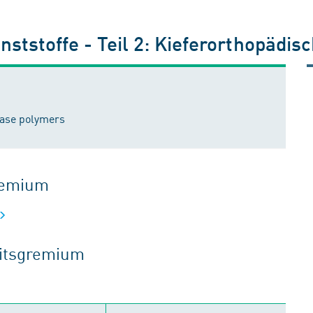
ststoffe - Teil 2: Kieferorthopädis
base polymers
gremium
eitsgremium