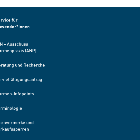
rvice für
nwender*innen
N – Ausschuss
ormenpraxis (ANP)
eratung und Recherche
rvielfältigungsantrag
ormen-Infopoints
erminologie
arnvermerke und
erkaufssperren