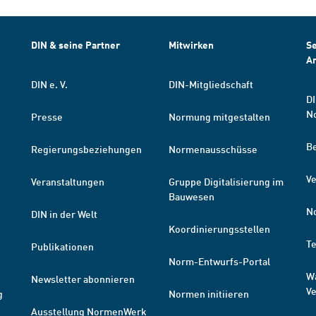
DIN & seine Partner
Mitwirken
Se
A
DIN e. V.
DIN-Mitgliedschaft
DI
N
Presse
Normung mitgestalten
B
Regierungsbeziehungen
Normenausschüsse
Ve
Veranstaltungen
Gruppe Digitalisierung im
Bauwesen
N
DIN in der Welt
Koordinierungsstellen
T
Publikationen
Norm-Entwurfs-Portal
W
Newsletter abonnieren
V
g
Normen initiieren
Ausstellung NormenWerk