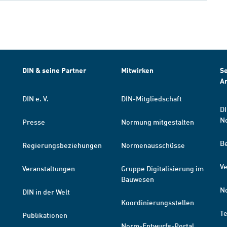
DIN & seine Partner
Mitwirken
Se
A
DIN e. V.
DIN-Mitgliedschaft
DI
N
Presse
Normung mitgestalten
B
Regierungsbeziehungen
Normenausschüsse
Ve
Veranstaltungen
Gruppe Digitalisierung im
Bauwesen
N
DIN in der Welt
Koordinierungsstellen
T
Publikationen
Norm-Entwurfs-Portal