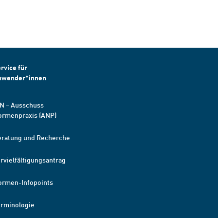
rvice für
nwender*innen
N – Ausschuss
ormenpraxis (ANP)
eratung und Recherche
rvielfältigungsantrag
ormen-Infopoints
erminologie