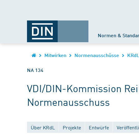
Normen & Standa
Mitwirken
Normenausschüsse
KRd
NA 134
VDI/DIN-Kommission Rein
Normenausschuss
Über KRdL
Projekte
Entwürfe
Veröffent