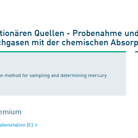
ationären Quellen - Probenahme u
uchgasen mit der chemischen Absor
ion method for sampling and determining mercury
gremium
albmetallen (E)