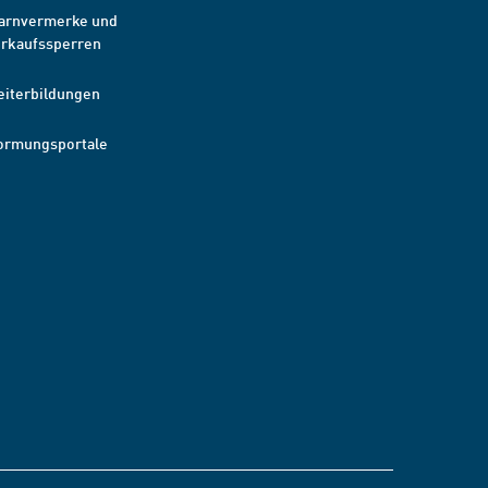
arnvermerke und
erkaufssperren
eiterbildungen
ormungsportale