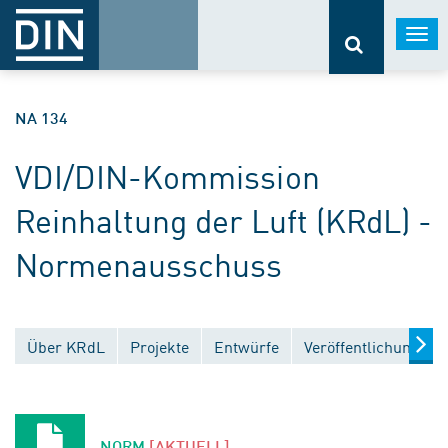
Togg
navi
NA 134
VDI/DIN-Kommission
Reinhaltung der Luft (KRdL) -
Normenausschuss
Über KRdL
Projekte
Entwürfe
Veröffentlichungen
NORM
[AKTUELL]