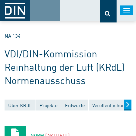
Togg
navi
NA 134
VDI/DIN-Kommission
Reinhaltung der Luft (KRdL) -
Normenausschuss
Über KRdL
Projekte
Entwürfe
Veröffentlichungen
NORM
[AKTUELL]