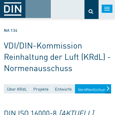
Togg
navi
NA 134
VDI/DIN-Kommission
Reinhaltung der Luft (KRdL) -
Normenausschuss
Über KRdL
Projekte
Entwürfe
Veröffentlichungen
DIN ISO 16000-8
[AKTUELL]