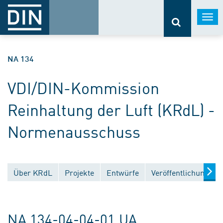
Togg
navi
NA 134
VDI/DIN-Kommission
Reinhaltung der Luft (KRdL) -
Normenausschuss
Über KRdL
Projekte
Entwürfe
Veröffentlichungen
NA 134-04-04-01 UA