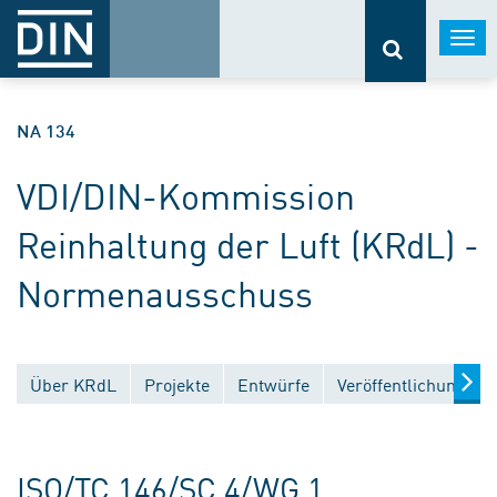
Togg
navi
NA 134
VDI/DIN-Kommission
Reinhaltung der Luft (KRdL) -
Normenausschuss
Über KRdL
Projekte
Entwürfe
Veröffentlichungen
ISO/TC 146/SC 4/WG 1