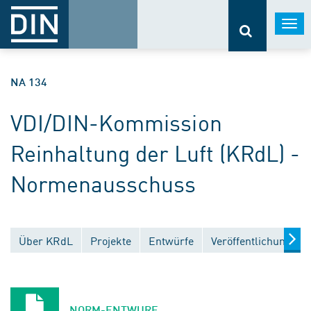
Togg
navi
NA 134
VDI/DIN-Kommission
Reinhaltung der Luft (KRdL) -
Normenausschuss
Über KRdL
Projekte
Entwürfe
Veröffentlichungen
NORM-ENTWURF