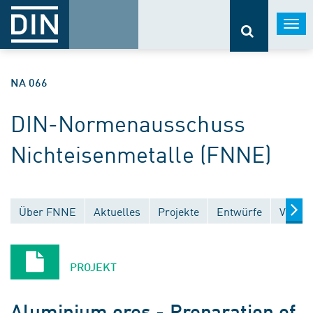
Togg
navi
NA 066
DIN-Normenausschuss
Nichteisenmetalle (FNNE)
Über FNNE
Aktuelles
Projekte
Entwürfe
Veröff
PROJEKT
Aluminium ores - Preparation of