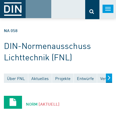
Togg
navi
NA 058
DIN-Normenausschuss
Lichttechnik (FNL)
Über FNL
Aktuelles
Projekte
Entwürfe
Veröffen
NORM
[AKTUELL]