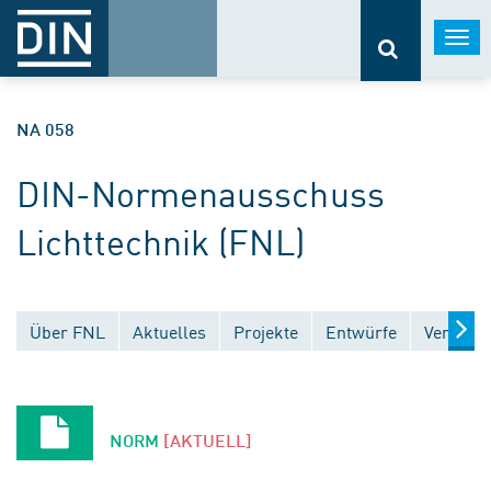
Togg
navi
NA 058
DIN-Normenausschuss
Lichttechnik (FNL)
Über FNL
Aktuelles
Projekte
Entwürfe
Veröffen
NORM
[AKTUELL]