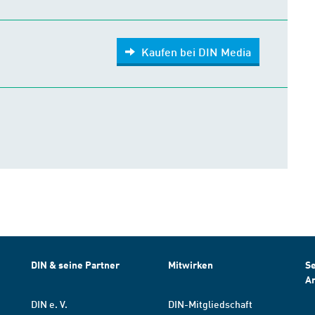
Kaufen bei DIN Media
DIN & seine Partner
Mitwirken
Se
A
DIN e. V.
DIN-Mitgliedschaft