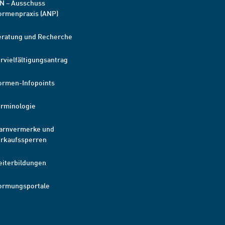
N – Ausschuss
ormenpraxis (ANP)
eratung und Recherche
rvielfältigungsantrag
ormen-Infopoints
erminologie
arnvermerke und
erkaufssperren
eiterbildungen
ormungsportale