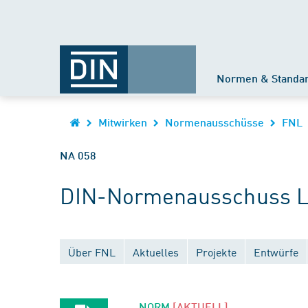
Normen & Standa
Mitwirken
Normenausschüsse
FNL
NA 058
DIN-Normenausschuss Li
Über FNL
Aktuelles
Projekte
Entwürfe
NORM
[AKTUELL]