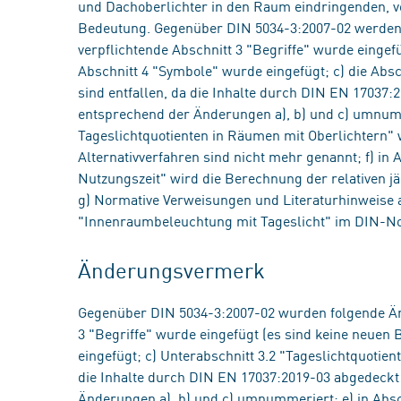
und Dachoberlichter in den Raum eindringenden, 
Bedeutung. Gegenüber DIN 5034-3:2007-02 werden
verpflichtende Abschnitt 3 "Begriffe" wurde eingefüg
Abschnitt 4 "Symbole" wurde eingefügt; c) die Abs
sind entfallen, da die Inhalte durch DIN EN 17037:
entsprechend der Änderungen a), b) und c) umnumme
Tageslichtquotienten in Räumen mit Oberlichtern" 
Alternativverfahren sind nicht mehr genannt; f) in A
Nutzungszeit" wird die Berechnung der relativen jä
g) Normative Verweisungen und Literaturhinweise
"Innenraumbeleuchtung mit Tageslicht" im DIN-No
Änderungsvermerk
Gegenüber DIN 5034-3:2007-02 wurden folgende Än
3 "Begriffe" wurde eingefügt (es sind keine neuen B
eingefügt; c) Unterabschnitt 3.2 "Tageslichtquotie
die Inhalte durch DIN EN 17037:2019-03 abgedeckt 
Änderungen a), b) und c) umnummeriert; e) in Absc