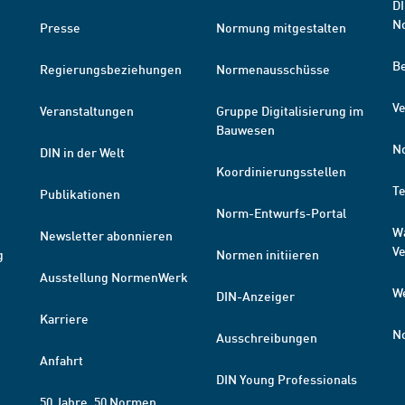
DI
N
Presse
Normung mitgestalten
B
Regierungsbeziehungen
Normenausschüsse
Ve
Veranstaltungen
Gruppe Digitalisierung im
Bauwesen
N
DIN in der Welt
Koordinierungsstellen
T
Publikationen
Norm-Entwurfs-Portal
W
Newsletter abonnieren
V
g
Normen initiieren
Ausstellung NormenWerk
W
DIN-Anzeiger
Karriere
N
Ausschreibungen
Anfahrt
DIN Young Professionals
50 Jahre. 50 Normen.