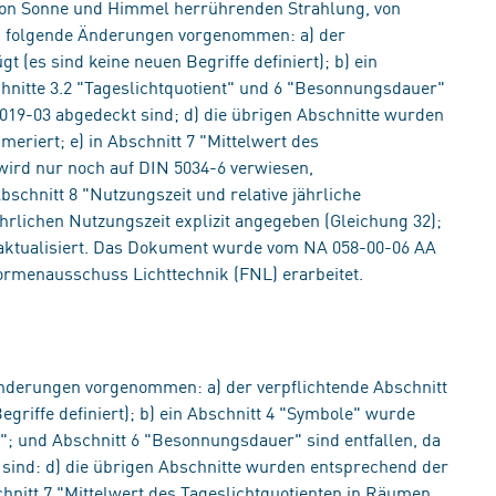
von Sonne und Himmel herrührenden Strahlung, von
 folgende Änderungen vorgenommen: a) der
t (es sind keine neuen Begriffe definiert); b) ein
chnitte 3.2 "Tageslichtquotient" und 6 "Besonnungsdauer"
2019-03 abgedeckt sind; d) die übrigen Abschnitte wurden
riert; e) in Abschnitt 7 "Mittelwert des
wird nur noch auf DIN 5034-6 verwiesen,
bschnitt 8 "Nutzungszeit und relative jährliche
hrlichen Nutzungszeit explizit angegeben (Gleichung 32);
 aktualisiert. Das Dokument wurde vom NA 058-00-06 AA
rmenausschuss Lichttechnik (FNL) erarbeitet.
derungen vorgenommen: a) der verpflichtende Abschnitt
egriffe definiert); b) ein Abschnitt 4 "Symbole" wurde
nt"; und Abschnitt 6 "Besonnungsdauer" sind entfallen, da
sind: d) die übrigen Abschnitte wurden entsprechend der
hnitt 7 "Mittelwert des Tageslichtquotienten in Räumen