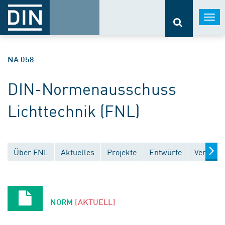
Togg
navi
NA 058
DIN-Normenausschuss
Lichttechnik (FNL)
Über FNL
Aktuelles
Projekte
Entwürfe
Veröffen
NORM
[AKTUELL]