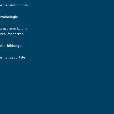
ormen-Infopoints
erminologie
arnvermerke und
erkaufssperren
eiterbildungen
ormungsportale