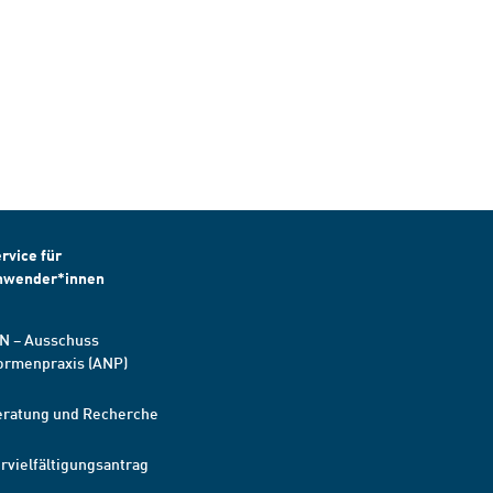
rvice für
nwender*innen
N – Ausschuss
ormenpraxis (ANP)
eratung und Recherche
rvielfältigungsantrag