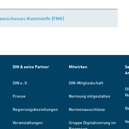
usschusses Kunststoffe (FNK)
DIN & seine Partner
Mitwirken
Se
A
DIN e. V.
DIN-Mitgliedschaft
DI
N
Presse
Normung mitgestalten
B
Regierungsbeziehungen
Normenausschüsse
Ve
Veranstaltungen
Gruppe Digitalisierung im
Bauwesen