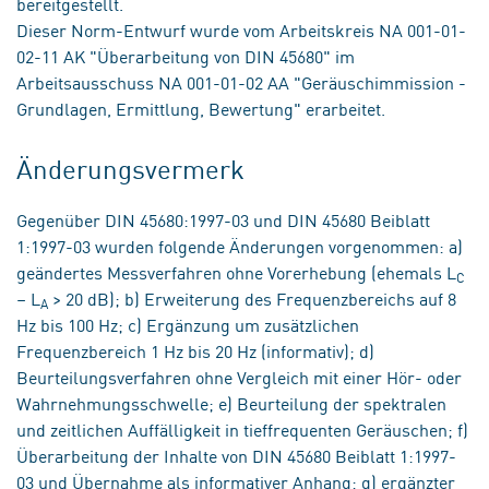
bereitgestellt.
Dieser Norm-Entwurf wurde vom Arbeitskreis NA 001-01-
02-11 AK "Überarbeitung von DIN 45680" im
Arbeitsausschuss NA 001-01-02 AA "Geräuschimmission -
Grundlagen, Ermittlung, Bewertung" erarbeitet.
Änderungsvermerk
Gegenüber DIN 45680:1997-03 und DIN 45680 Beiblatt
1:1997-03 wurden folgende Änderungen vorgenommen: a)
geändertes Messverfahren ohne Vorerhebung (ehemals L
C
– L
> 20 dB); b) Erweiterung des Frequenzbereichs auf 8
A
Hz bis 100 Hz; c) Ergänzung um zusätzlichen
Frequenzbereich 1 Hz bis 20 Hz (informativ); d)
Beurteilungsverfahren ohne Vergleich mit einer Hör- oder
Wahrnehmungsschwelle; e) Beurteilung der spektralen
und zeitlichen Auffälligkeit in tieffrequenten Geräuschen; f)
Überarbeitung der Inhalte von DIN 45680 Beiblatt 1:1997-
03 und Übernahme als informativer Anhang; g) ergänzter