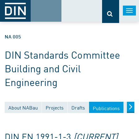
Togg
navi
NA 005
DIN Standards Committee
Building and Civil
Engineering
About NABau
Projects
Drafts
Docu
Publications
DIN EN 1991-1-3
[CURRENT]