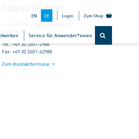
Tobias Hübner
DE
EN
Login
Zum Shop
Am DIN-Platz, Burggrafenstr. 6
10787 Berlin
itwirken
Service für Anwender*innen
Tel.: +49 30 2601-2988
Fax: +49 30 2601-42988
Zum Kontaktformular