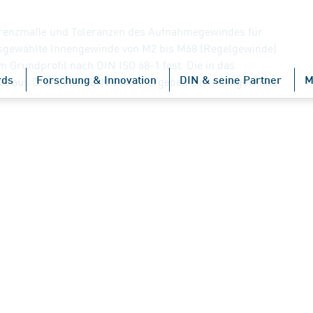
Grenzmaße und Toleranzen des Aufnahmegewindes für
usgewählte Innengewinde von M2 bis M68 (Regelgewinde)
m Grundprofil nach DIN ISO 68-1 fest. Die in das
rds
Forschung & Innovation
DIN & seine Partner
M
e aus Draht nach DIN 8140-1 ergeben ein Innengewinde