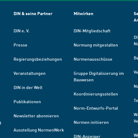
DIN & seine Partner
Mitwirken
Se
A
DIN e. V.
DIN-Mitgliedschaft
DI
N
Presse
Normung mitgestalten
B
Regierungsbeziehungen
Normenausschüsse
Ve
Veranstaltungen
Gruppe Digitalisierung im
Bauwesen
N
DIN in der Welt
Koordinierungsstellen
T
Publikationen
Norm-Entwurfs-Portal
W
Newsletter abonnieren
V
g
Normen initiieren
Ausstellung NormenWerk
W
DIN-Anzeiger