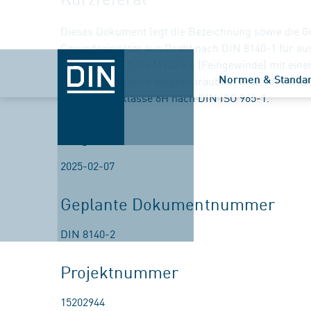
Dieses Dokument legt die Bezeichnung sowie die 
Gewindeeinsätze aus Draht nach DIN 8140-1 für a
und von M8 × 1 bis M120 × 6 (Feingewinde) mit eine
Normen & Standa
Aufnahmegewinde eingeschraubten Gewindeeinsätz
mit Toleranzklasse 6H nach DIN ISO 965-1.
Beginn
2025-02-07
Geplante Dokumentnummer
DIN 8140-2
Projektnummer
15202944