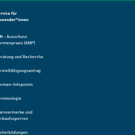
rvice für
nwender*innen
N – Ausschuss
ormenpraxis (ANP)
eratung und Recherche
rvielfältigungsantrag
ormen-Infopoints
erminologie
arnvermerke und
erkaufssperren
eiterbildungen