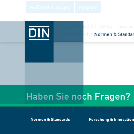
Veröffentlichungen
Projekte
Der Arbeitsausschuss NA 062-02-112 AA "Korrosion
Verfahren von Korrosionsprüfungen und -untersuc
Normen & Standa
Haben Sie noch Fragen?
Normen & Standards
Forschung & Innovation