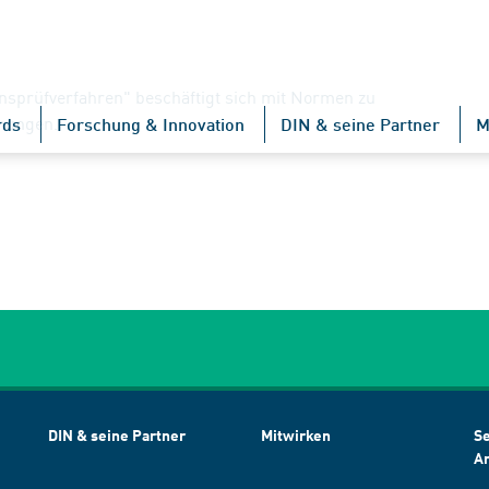
sprüfverfahren" beschäftigt sich mit Normen zu
hungen.
rds
Forschung & Innovation
DIN & seine Partner
M
DIN & seine Partner
Mitwirken
Se
A