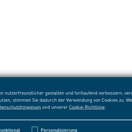
n nutzerfreundlicher gestalten und fortlaufend verbessern, v
nutzen, stimmen Sie dadurch der Verwendung von Cookies zu. We
tenschutzhinweisen
und unserer
Cookie-Richtlinie
.
unktional
Personalisierung