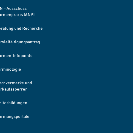
N – Ausschuss
ormenpraxis (ANP)
eratung und Recherche
rvielfältigungsantrag
ormen-Infopoints
erminologie
arnvermerke und
erkaufssperren
eiterbildungen
ormungsportale