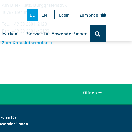
Am DIN-Platz, Burggrafenstr. 6
10787 Berlin
DE
EN
Login
Zum Shop
Tel.: +49 30 2601-2123
Fax: +49 30 2601-42123
itwirken
Service für Anwender*innen
Zum Kontaktformular
Öffnen
rvice für
nwender*innen