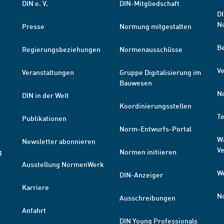
DIN e. V.
DIN-Mitgliedschaft
DI
N
Presse
Normung mitgestalten
B
Regierungsbeziehungen
Normenausschüsse
Ve
Veranstaltungen
Gruppe Digitalisierung im
Bauwesen
N
DIN in der Welt
Koordinierungsstellen
T
Publikationen
Norm-Entwurfs-Portal
W
Newsletter abonnieren
V
g
Normen initiieren
Ausstellung NormenWerk
W
DIN-Anzeiger
Karriere
N
Ausschreibungen
Anfahrt
DIN Young Professionals