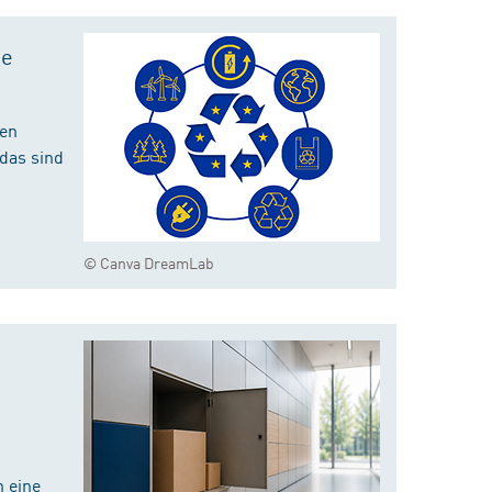
te
hen
das sind
© Canva DreamLab
 eine