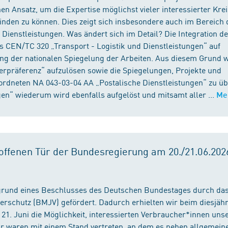
n Ansatz, um die Expertise möglichst vieler interessierter Kre
binden zu können. Dies zeigt sich insbesondere auch im Bereich 
ienstleistungen. Was ändert sich im Detail? Die Integration d
s CEN/TC 320 „Transport - Logistik und Dienstleistungen“ auf
ng der nationalen Spiegelung der Arbeiten. Aus diesem Grund 
präferenz“ aufzulösen sowie die Spiegelungen, Projekte und
ordneten NA 043-03-04 AA „Postalische Dienstleistungen“ zu üb
en“ wiederum wird ebenfalls aufgelöst und mitsamt aller ...
Me
ffenen Tür der Bundesregierung am 20./21.06.2026
fgrund eines Beschlusses des Deutschen Bundestages durch da
erschutz (BMJV) gefördert. Dadurch erhielten wir beim diesjäh
21. Juni die Möglichkeit, interessierten Verbraucher*innen unse
ir waren mit einem Stand vertreten, an dem es neben allgemein