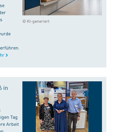
ise
der
es
© KI-generiert
wurde
erführen.
hr
 in
s
rigen Tag
re Arbeit
en