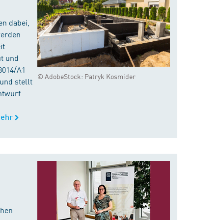
en dabei,
werden
it
ut und
8014/A1
© AdobeStock: Patryk Kosmider
nd stellt
ntwurf
ehr
chen