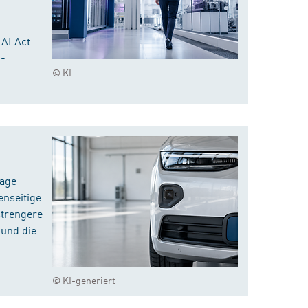
 AI Act
I-
© KI
rage
enseitige
strengere
 und die
© KI-generiert