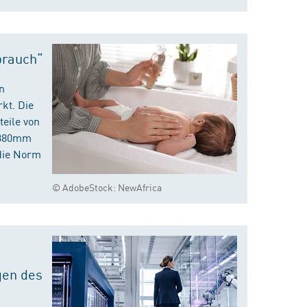
brauch“
n
kt. Die
eile von
m 380mm
die Norm
© AdobeStock: NewAfrica
gen des