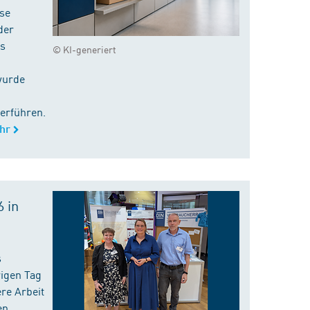
ise
der
es
© KI-generiert
wurde
erführen.
hr
 in
s
rigen Tag
re Arbeit
en