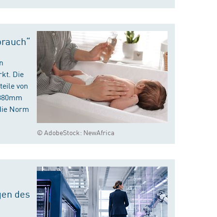
brauch“
n
kt. Die
eile von
m 380mm
die Norm
© AdobeStock: NewAfrica
gen des