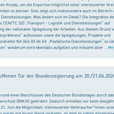
n Ansatz, um die Expertise möglichst vieler interessierter Kre
binden zu können. Dies zeigt sich insbesondere auch im Bereich 
ienstleistungen. Was ändert sich im Detail? Die Integration d
s CEN/TC 320 „Transport - Logistik und Dienstleistungen“ auf
ng der nationalen Spiegelung der Arbeiten. Aus diesem Grund 
präferenz“ aufzulösen sowie die Spiegelungen, Projekte und
ordneten NA 043-03-04 AA „Postalische Dienstleistungen“ zu üb
en“ wiederum wird ebenfalls aufgelöst und mitsamt aller ...
Me
ffenen Tür der Bundesregierung am 20./21.06.2026
fgrund eines Beschlusses des Deutschen Bundestages durch da
erschutz (BMJV) gefördert. Dadurch erhielten wir beim diesjäh
21. Juni die Möglichkeit, interessierten Verbraucher*innen unse
ir waren mit einem Stand vertreten, an dem es neben allgemein