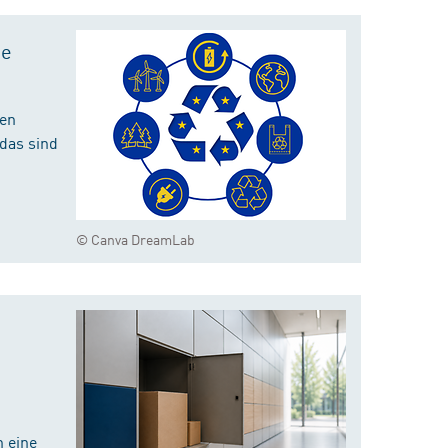
te
hen
das sind
© Canva DreamLab
 eine