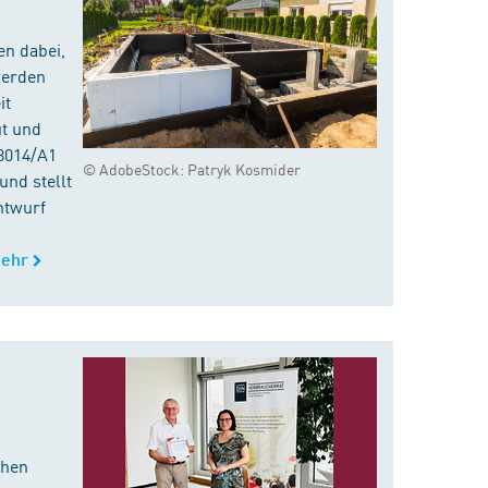
en dabei,
werden
it
ut und
8014/A1
© AdobeStock: Patryk Kosmider
nd stellt
ntwurf
ehr
chen