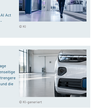
 AI Act
I-
© KI
rage
enseitige
strengere
 und die
© KI-generiert