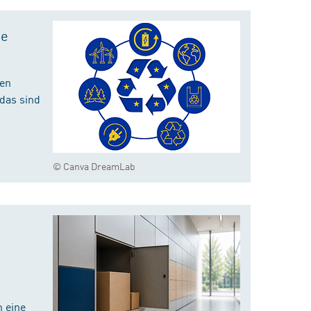
te
hen
das sind
© Canva DreamLab
 eine