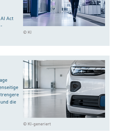
 AI Act
I-
© KI
rage
enseitige
strengere
 und die
© KI-generiert