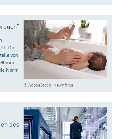
brauch“
n
kt. Die
eile von
m 380mm
die Norm
© AdobeStock: NewAfrica
gen des