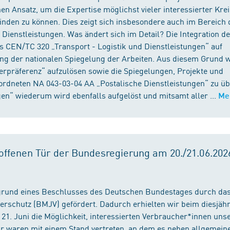
n Ansatz, um die Expertise möglichst vieler interessierter Kre
binden zu können. Dies zeigt sich insbesondere auch im Bereich 
ienstleistungen. Was ändert sich im Detail? Die Integration d
s CEN/TC 320 „Transport - Logistik und Dienstleistungen“ auf
ng der nationalen Spiegelung der Arbeiten. Aus diesem Grund 
präferenz“ aufzulösen sowie die Spiegelungen, Projekte und
ordneten NA 043-03-04 AA „Postalische Dienstleistungen“ zu üb
en“ wiederum wird ebenfalls aufgelöst und mitsamt aller ...
Me
ffenen Tür der Bundesregierung am 20./21.06.2026
fgrund eines Beschlusses des Deutschen Bundestages durch da
erschutz (BMJV) gefördert. Dadurch erhielten wir beim diesjäh
21. Juni die Möglichkeit, interessierten Verbraucher*innen unse
ir waren mit einem Stand vertreten, an dem es neben allgemein