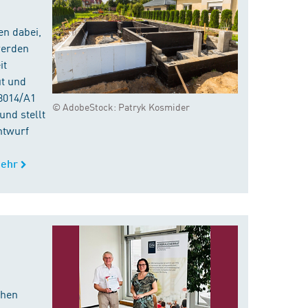
en dabei,
werden
it
ut und
8014/A1
© AdobeStock: Patryk Kosmider
nd stellt
ntwurf
ehr
chen