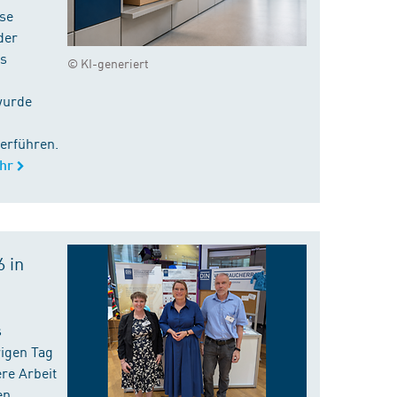
ise
der
es
© KI-generiert
wurde
erführen.
hr
 in
s
rigen Tag
re Arbeit
en