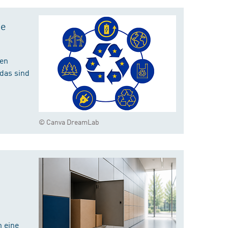
te
hen
das sind
© Canva DreamLab
 eine