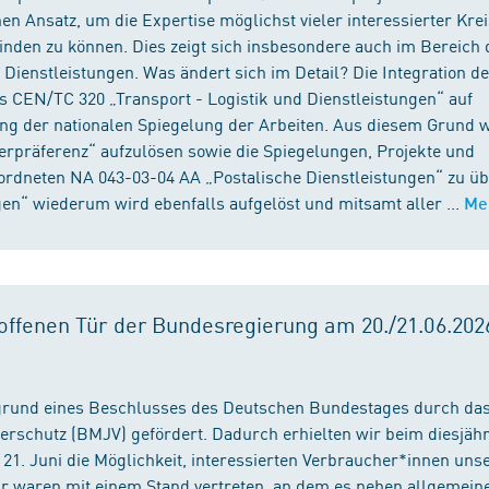
n Ansatz, um die Expertise möglichst vieler interessierter Kre
binden zu können. Dies zeigt sich insbesondere auch im Bereich 
ienstleistungen. Was ändert sich im Detail? Die Integration d
s CEN/TC 320 „Transport - Logistik und Dienstleistungen“ auf
ng der nationalen Spiegelung der Arbeiten. Aus diesem Grund 
präferenz“ aufzulösen sowie die Spiegelungen, Projekte und
ordneten NA 043-03-04 AA „Postalische Dienstleistungen“ zu üb
en“ wiederum wird ebenfalls aufgelöst und mitsamt aller ...
Me
ffenen Tür der Bundesregierung am 20./21.06.2026
fgrund eines Beschlusses des Deutschen Bundestages durch da
erschutz (BMJV) gefördert. Dadurch erhielten wir beim diesjäh
21. Juni die Möglichkeit, interessierten Verbraucher*innen unse
ir waren mit einem Stand vertreten, an dem es neben allgemein