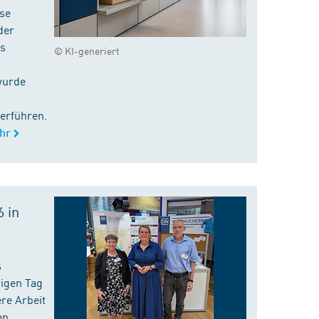
ise
der
es
© KI-generiert
wurde
erführen.
hr
 in
s
rigen Tag
re Arbeit
en