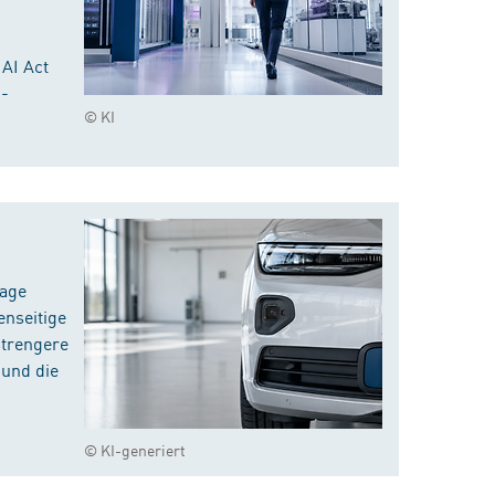
 AI Act
I-
© KI
rage
enseitige
strengere
 und die
© KI-generiert