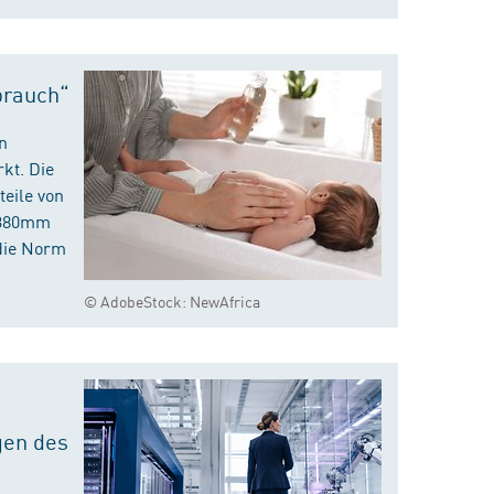
brauch“
n
kt. Die
eile von
m 380mm
die Norm
© AdobeStock: NewAfrica
gen des