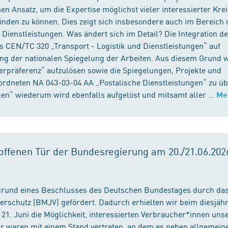
n Ansatz, um die Expertise möglichst vieler interessierter Kre
binden zu können. Dies zeigt sich insbesondere auch im Bereich 
ienstleistungen. Was ändert sich im Detail? Die Integration d
s CEN/TC 320 „Transport - Logistik und Dienstleistungen“ auf
ng der nationalen Spiegelung der Arbeiten. Aus diesem Grund 
präferenz“ aufzulösen sowie die Spiegelungen, Projekte und
ordneten NA 043-03-04 AA „Postalische Dienstleistungen“ zu üb
en“ wiederum wird ebenfalls aufgelöst und mitsamt aller ...
Me
ffenen Tür der Bundesregierung am 20./21.06.2026
fgrund eines Beschlusses des Deutschen Bundestages durch da
erschutz (BMJV) gefördert. Dadurch erhielten wir beim diesjäh
21. Juni die Möglichkeit, interessierten Verbraucher*innen unse
ir waren mit einem Stand vertreten, an dem es neben allgemein