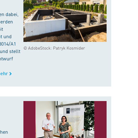
en dabei,
werden
it
ut und
8014/A1
© AdobeStock: Patryk Kosmider
nd stellt
ntwurf
ehr
chen