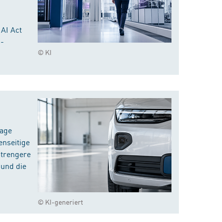
 AI Act
I-
© KI
rage
enseitige
strengere
 und die
© KI-generiert