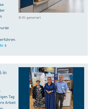
ise
der
es
© KI-generiert
wurde
erführen.
hr
 in
s
rigen Tag
re Arbeit
en