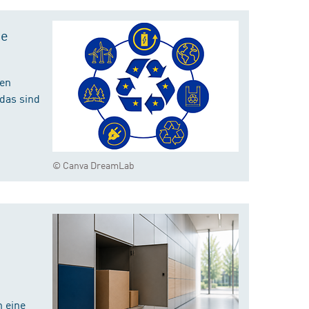
te
hen
das sind
© Canva DreamLab
 eine