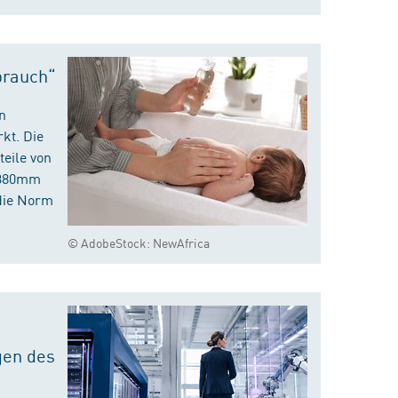
brauch“
n
kt. Die
eile von
m 380mm
die Norm
© AdobeStock: NewAfrica
gen des