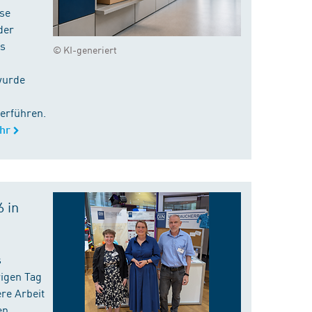
ise
der
es
© KI-generiert
wurde
erführen.
hr
 in
s
rigen Tag
re Arbeit
en