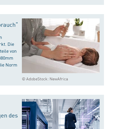
brauch“
n
kt. Die
eile von
m 380mm
die Norm
© AdobeStock: NewAfrica
gen des