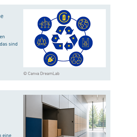
te
hen
das sind
© Canva DreamLab
 eine