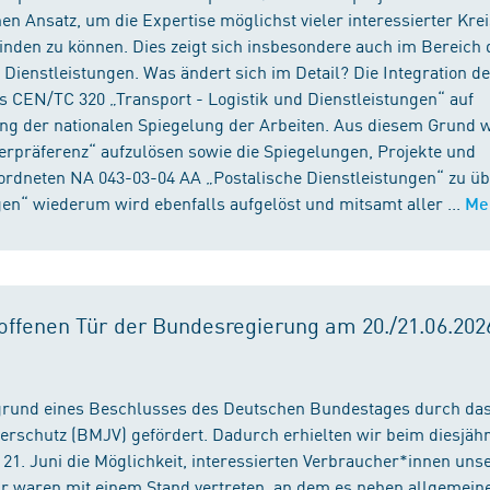
n Ansatz, um die Expertise möglichst vieler interessierter Kre
binden zu können. Dies zeigt sich insbesondere auch im Bereich 
ienstleistungen. Was ändert sich im Detail? Die Integration d
s CEN/TC 320 „Transport - Logistik und Dienstleistungen“ auf
ng der nationalen Spiegelung der Arbeiten. Aus diesem Grund 
präferenz“ aufzulösen sowie die Spiegelungen, Projekte und
ordneten NA 043-03-04 AA „Postalische Dienstleistungen“ zu üb
en“ wiederum wird ebenfalls aufgelöst und mitsamt aller ...
Me
ffenen Tür der Bundesregierung am 20./21.06.2026
fgrund eines Beschlusses des Deutschen Bundestages durch da
erschutz (BMJV) gefördert. Dadurch erhielten wir beim diesjäh
21. Juni die Möglichkeit, interessierten Verbraucher*innen unse
ir waren mit einem Stand vertreten, an dem es neben allgemein