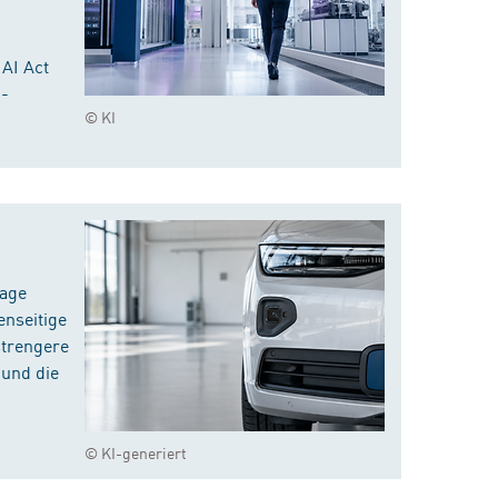
 AI Act
I-
© KI
rage
enseitige
strengere
 und die
© KI-generiert