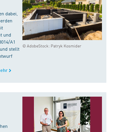
en dabei,
werden
it
ut und
8014/A1
© AdobeStock: Patryk Kosmider
nd stellt
ntwurf
ehr
chen