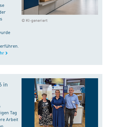
ise
der
es
© KI-generiert
wurde
erführen.
hr
 in
s
rigen Tag
re Arbeit
en