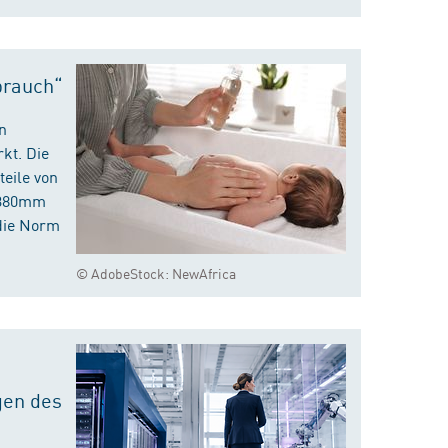
brauch“
n
kt. Die
eile von
m 380mm
die Norm
© AdobeStock: NewAfrica
gen des