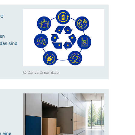
te
hen
das sind
© Canva DreamLab
 eine