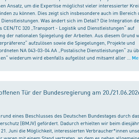
n Ansatz, um die Expertise möglichst vieler interessierter Kre
binden zu können. Dies zeigt sich insbesondere auch im Bereich 
ienstleistungen. Was ändert sich im Detail? Die Integration d
s CEN/TC 320 „Transport - Logistik und Dienstleistungen“ auf
ng der nationalen Spiegelung der Arbeiten. Aus diesem Grund 
präferenz“ aufzulösen sowie die Spiegelungen, Projekte und
ordneten NA 043-03-04 AA „Postalische Dienstleistungen“ zu üb
en“ wiederum wird ebenfalls aufgelöst und mitsamt aller ...
Me
ffenen Tür der Bundesregierung am 20./21.06.2026
fgrund eines Beschlusses des Deutschen Bundestages durch da
erschutz (BMJV) gefördert. Dadurch erhielten wir beim diesjäh
21. Juni die Möglichkeit, interessierten Verbraucher*innen unse
ir waren mit einem Stand vertreten, an dem es neben allgemein