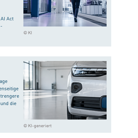
 AI Act
I-
© KI
rage
enseitige
strengere
 und die
© KI-generiert