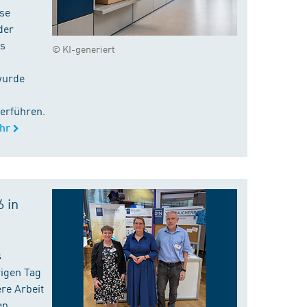
ise
der
es
© KI-generiert
wurde
erführen.
hr
 in
s
rigen Tag
re Arbeit
en