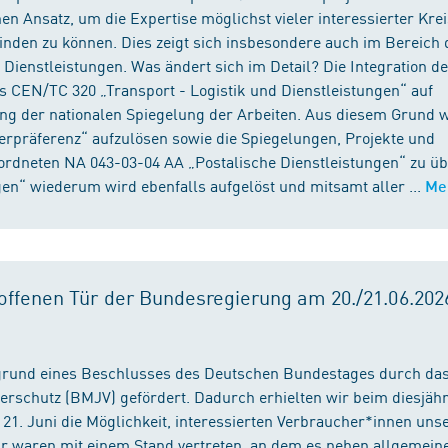
n Ansatz, um die Expertise möglichst vieler interessierter Kre
binden zu können. Dies zeigt sich insbesondere auch im Bereich 
ienstleistungen. Was ändert sich im Detail? Die Integration d
s CEN/TC 320 „Transport - Logistik und Dienstleistungen“ auf
ng der nationalen Spiegelung der Arbeiten. Aus diesem Grund 
präferenz“ aufzulösen sowie die Spiegelungen, Projekte und
ordneten NA 043-03-04 AA „Postalische Dienstleistungen“ zu üb
en“ wiederum wird ebenfalls aufgelöst und mitsamt aller ...
Me
ffenen Tür der Bundesregierung am 20./21.06.2026
fgrund eines Beschlusses des Deutschen Bundestages durch da
erschutz (BMJV) gefördert. Dadurch erhielten wir beim diesjäh
21. Juni die Möglichkeit, interessierten Verbraucher*innen unse
ir waren mit einem Stand vertreten, an dem es neben allgemein