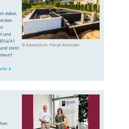
en dabei,
werden
it
ut und
8014/A1
© AdobeStock: Patryk Kosmider
nd stellt
ntwurf
ehr
chen