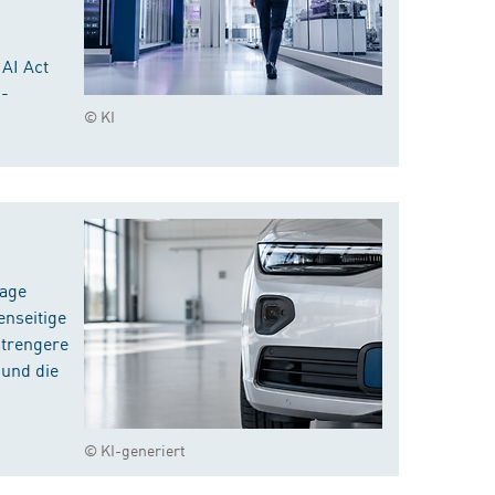
 AI Act
I-
© KI
rage
enseitige
strengere
 und die
© KI-generiert