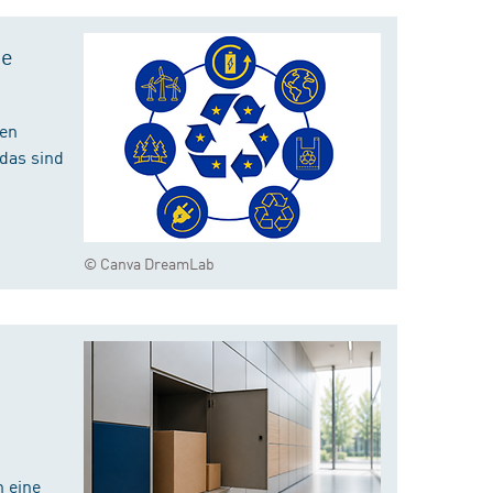
te
hen
das sind
© Canva DreamLab
 eine