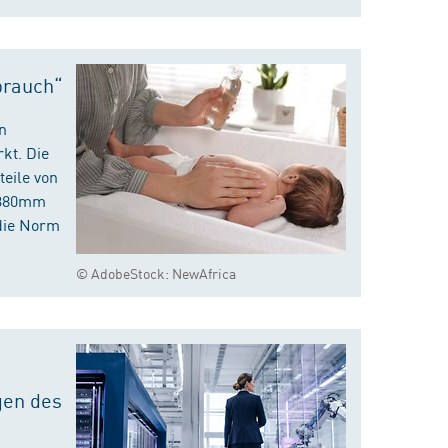
brauch“
n
kt. Die
eile von
m 380mm
die Norm
© AdobeStock: NewAfrica
gen des