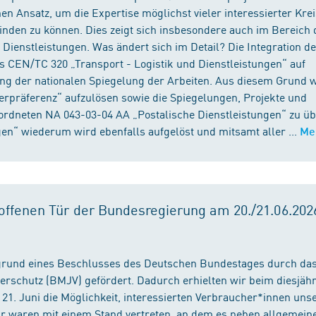
n Ansatz, um die Expertise möglichst vieler interessierter Kre
binden zu können. Dies zeigt sich insbesondere auch im Bereich 
ienstleistungen. Was ändert sich im Detail? Die Integration d
s CEN/TC 320 „Transport - Logistik und Dienstleistungen“ auf
ng der nationalen Spiegelung der Arbeiten. Aus diesem Grund 
präferenz“ aufzulösen sowie die Spiegelungen, Projekte und
ordneten NA 043-03-04 AA „Postalische Dienstleistungen“ zu üb
en“ wiederum wird ebenfalls aufgelöst und mitsamt aller ...
Me
ffenen Tür der Bundesregierung am 20./21.06.2026
fgrund eines Beschlusses des Deutschen Bundestages durch da
erschutz (BMJV) gefördert. Dadurch erhielten wir beim diesjäh
21. Juni die Möglichkeit, interessierten Verbraucher*innen unse
ir waren mit einem Stand vertreten, an dem es neben allgemein