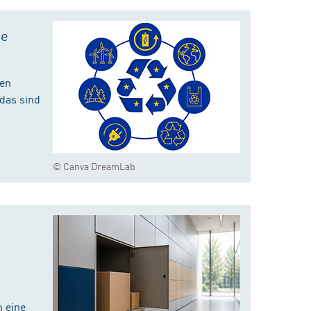
te
hen
das sind
© Canva DreamLab
 eine