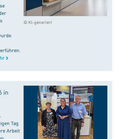
ise
der
es
© KI-generiert
wurde
erführen.
hr
 in
s
rigen Tag
re Arbeit
en