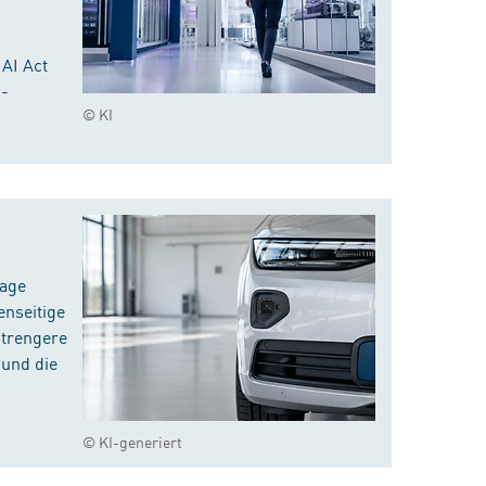
 AI Act
I-
© KI
rage
enseitige
strengere
 und die
© KI-generiert