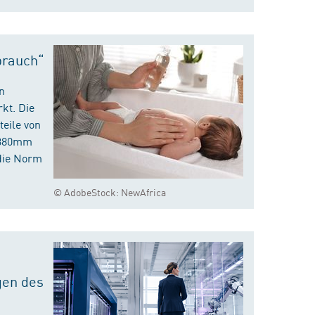
brauch“
n
kt. Die
eile von
m 380mm
die Norm
© AdobeStock: NewAfrica
gen des