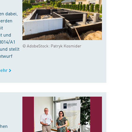
en dabei,
werden
it
ut und
8014/A1
© AdobeStock: Patryk Kosmider
nd stellt
ntwurf
ehr
chen