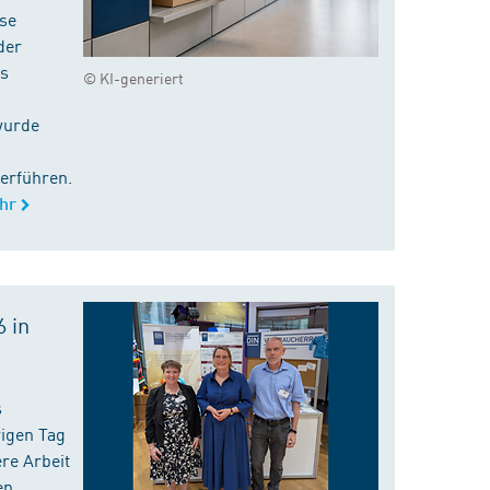
ise
der
es
© KI-generiert
wurde
erführen.
hr
 in
s
rigen Tag
re Arbeit
en