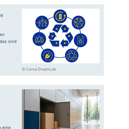
te
hen
das sind
© Canva DreamLab
 eine