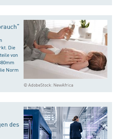
brauch“
n
kt. Die
eile von
m 380mm
die Norm
© AdobeStock: NewAfrica
gen des