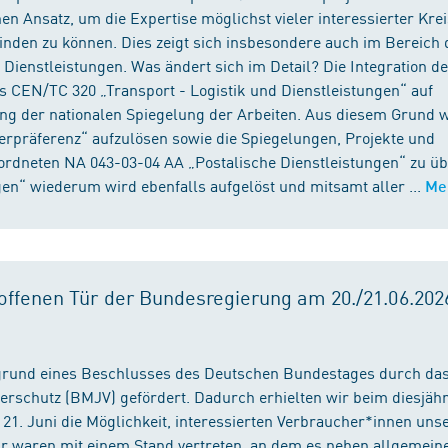
n Ansatz, um die Expertise möglichst vieler interessierter Kre
binden zu können. Dies zeigt sich insbesondere auch im Bereich 
ienstleistungen. Was ändert sich im Detail? Die Integration d
s CEN/TC 320 „Transport - Logistik und Dienstleistungen“ auf
ng der nationalen Spiegelung der Arbeiten. Aus diesem Grund 
präferenz“ aufzulösen sowie die Spiegelungen, Projekte und
ordneten NA 043-03-04 AA „Postalische Dienstleistungen“ zu üb
en“ wiederum wird ebenfalls aufgelöst und mitsamt aller ...
Me
ffenen Tür der Bundesregierung am 20./21.06.2026
fgrund eines Beschlusses des Deutschen Bundestages durch da
erschutz (BMJV) gefördert. Dadurch erhielten wir beim diesjäh
21. Juni die Möglichkeit, interessierten Verbraucher*innen unse
ir waren mit einem Stand vertreten, an dem es neben allgemein