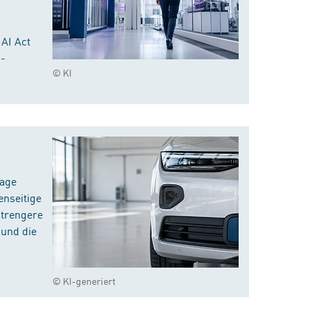
 AI Act
I-
© KI
rage
enseitige
strengere
 und die
© KI-generiert