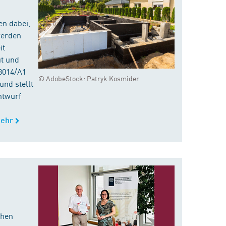
en dabei,
werden
it
ut und
8014/A1
© AdobeStock: Patryk Kosmider
nd stellt
ntwurf
ehr
chen