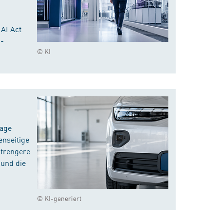
 AI Act
I-
© KI
rage
enseitige
strengere
 und die
© KI-generiert