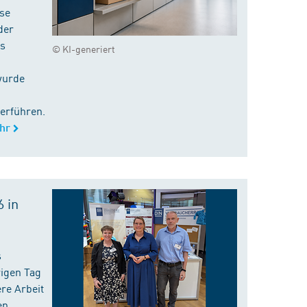
ise
der
es
© KI-generiert
wurde
erführen.
hr
 in
s
rigen Tag
re Arbeit
en