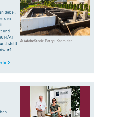
en dabei,
werden
it
ut und
8014/A1
© AdobeStock: Patryk Kosmider
nd stellt
ntwurf
ehr
chen