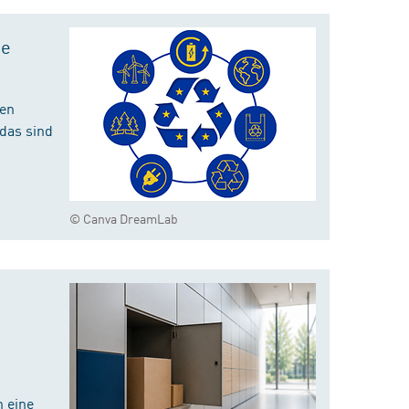
te
hen
das sind
© Canva DreamLab
 eine