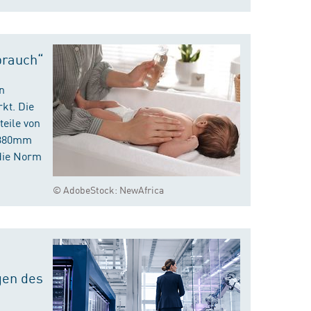
brauch“
n
kt. Die
eile von
m 380mm
die Norm
© AdobeStock: NewAfrica
gen des