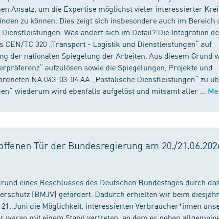
n Ansatz, um die Expertise möglichst vieler interessierter Kre
binden zu können. Dies zeigt sich insbesondere auch im Bereich 
ienstleistungen. Was ändert sich im Detail? Die Integration d
s CEN/TC 320 „Transport - Logistik und Dienstleistungen“ auf
ng der nationalen Spiegelung der Arbeiten. Aus diesem Grund 
präferenz“ aufzulösen sowie die Spiegelungen, Projekte und
ordneten NA 043-03-04 AA „Postalische Dienstleistungen“ zu üb
en“ wiederum wird ebenfalls aufgelöst und mitsamt aller ...
Me
ffenen Tür der Bundesregierung am 20./21.06.2026
fgrund eines Beschlusses des Deutschen Bundestages durch da
erschutz (BMJV) gefördert. Dadurch erhielten wir beim diesjäh
21. Juni die Möglichkeit, interessierten Verbraucher*innen unse
ir waren mit einem Stand vertreten, an dem es neben allgemein