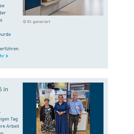
ise
der
es
© KI-generiert
wurde
erführen.
hr
 in
s
rigen Tag
re Arbeit
en