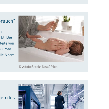
brauch“
n
kt. Die
eile von
m 380mm
die Norm
© AdobeStock: NewAfrica
gen des