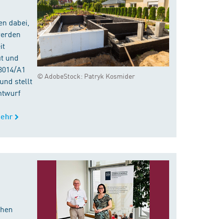
en dabei,
werden
it
ut und
8014/A1
© AdobeStock: Patryk Kosmider
nd stellt
ntwurf
ehr
chen