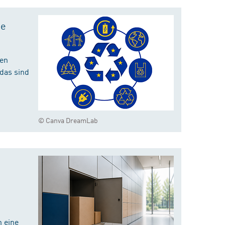
te
hen
das sind
© Canva DreamLab
 eine