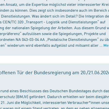
n Ansatz, um die Expertise möglichst vieler interessierter Kre
binden zu können. Dies zeigt sich insbesondere auch im Bereich 
ienstleistungen. Was ändert sich im Detail? Die Integration d
s CEN/TC 320 „Transport - Logistik und Dienstleistungen“ auf
ng der nationalen Spiegelung der Arbeiten. Aus diesem Grund 
präferenz“ aufzulösen sowie die Spiegelungen, Projekte und
ordneten NA 043-03-04 AA „Postalische Dienstleistungen“ zu üb
en“ wiederum wird ebenfalls aufgelöst und mitsamt aller ...
Me
ffenen Tür der Bundesregierung am 20./21.06.2026
fgrund eines Beschlusses des Deutschen Bundestages durch da
erschutz (BMJV) gefördert. Dadurch erhielten wir beim diesjäh
21. Juni die Möglichkeit, interessierten Verbraucher*innen unse
ir waren mit einem Stand vertreten, an dem es neben allgemein