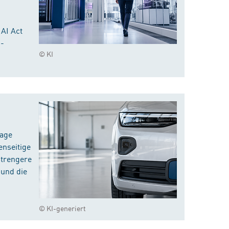
 AI Act
I-
© KI
rage
enseitige
strengere
 und die
© KI-generiert