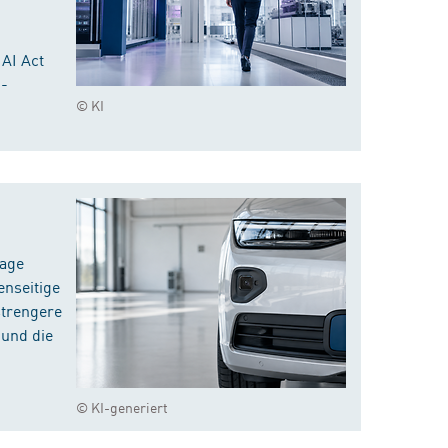
 AI Act
I-
© KI
rage
enseitige
strengere
 und die
© KI-generiert