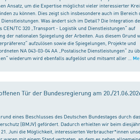
n Ansatz, um die Expertise möglichst vieler interessierter Kre
binden zu können. Dies zeigt sich insbesondere auch im Bereich 
ienstleistungen. Was ändert sich im Detail? Die Integration d
s CEN/TC 320 „Transport - Logistik und Dienstleistungen“ auf
ng der nationalen Spiegelung der Arbeiten. Aus diesem Grund 
präferenz“ aufzulösen sowie die Spiegelungen, Projekte und
ordneten NA 043-03-04 AA „Postalische Dienstleistungen“ zu üb
en“ wiederum wird ebenfalls aufgelöst und mitsamt aller ...
Me
ffenen Tür der Bundesregierung am 20./21.06.2026
fgrund eines Beschlusses des Deutschen Bundestages durch da
erschutz (BMJV) gefördert. Dadurch erhielten wir beim diesjäh
21. Juni die Möglichkeit, interessierten Verbraucher*innen unse
ir waren mit einem Stand vertreten, an dem es neben allgemein