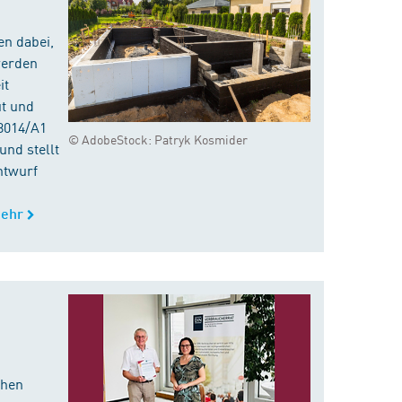
en dabei,
werden
it
ut und
8014/A1
© AdobeStock: Patryk Kosmider
nd stellt
ntwurf
ehr
chen