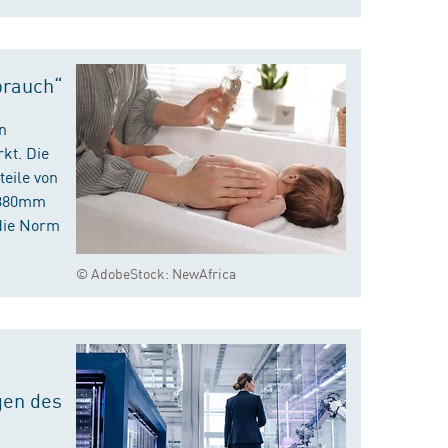
brauch“
n
kt. Die
eile von
m 380mm
die Norm
© AdobeStock: NewAfrica
gen des