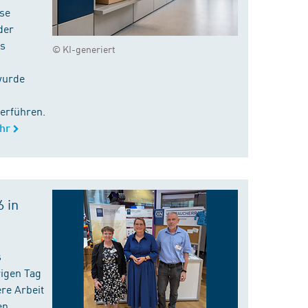
ise
der
es
© KI-generiert
wurde
erführen.
hr
 in
s
rigen Tag
re Arbeit
en