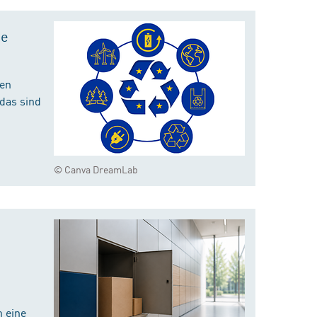
te
hen
das sind
© Canva DreamLab
 eine