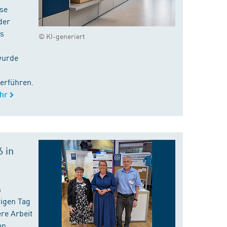
ise
der
es
© KI-generiert
wurde
erführen.
hr
 in
s
rigen Tag
re Arbeit
en