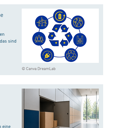
te
hen
das sind
© Canva DreamLab
 eine