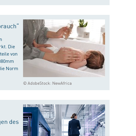
brauch“
n
kt. Die
eile von
m 380mm
die Norm
© AdobeStock: NewAfrica
gen des