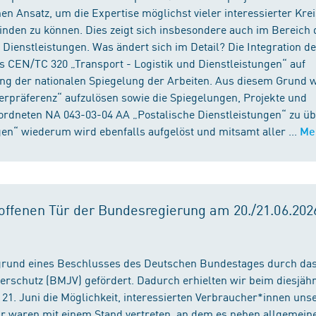
n Ansatz, um die Expertise möglichst vieler interessierter Kre
binden zu können. Dies zeigt sich insbesondere auch im Bereich 
ienstleistungen. Was ändert sich im Detail? Die Integration d
s CEN/TC 320 „Transport - Logistik und Dienstleistungen“ auf
ng der nationalen Spiegelung der Arbeiten. Aus diesem Grund 
präferenz“ aufzulösen sowie die Spiegelungen, Projekte und
ordneten NA 043-03-04 AA „Postalische Dienstleistungen“ zu üb
en“ wiederum wird ebenfalls aufgelöst und mitsamt aller ...
Me
ffenen Tür der Bundesregierung am 20./21.06.2026
fgrund eines Beschlusses des Deutschen Bundestages durch da
erschutz (BMJV) gefördert. Dadurch erhielten wir beim diesjäh
21. Juni die Möglichkeit, interessierten Verbraucher*innen unse
ir waren mit einem Stand vertreten, an dem es neben allgemein