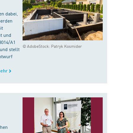
en dabei,
werden
it
ut und
8014/A1
© AdobeStock: Patryk Kosmider
nd stellt
ntwurf
ehr
chen