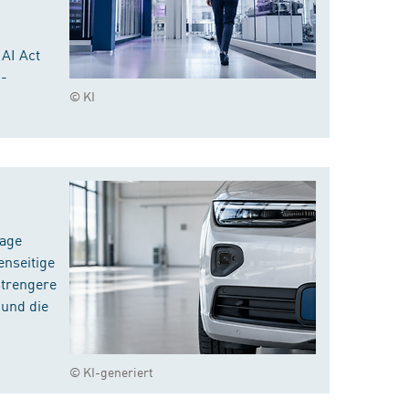
 AI Act
I-
© KI
rage
enseitige
strengere
 und die
© KI-generiert