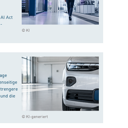
 AI Act
I-
© KI
rage
enseitige
strengere
 und die
© KI-generiert