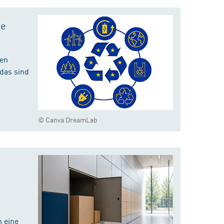
te
hen
das sind
© Canva DreamLab
 eine