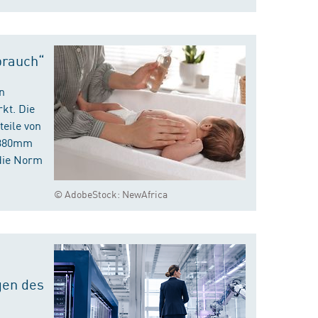
brauch“
n
kt. Die
eile von
m 380mm
die Norm
© AdobeStock: NewAfrica
gen des