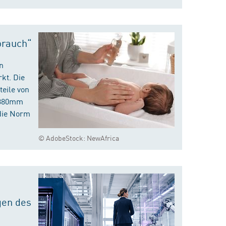
brauch“
n
kt. Die
eile von
m 380mm
die Norm
© AdobeStock: NewAfrica
gen des