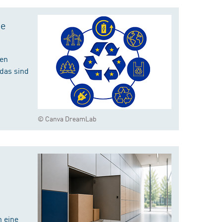
te
hen
das sind
© Canva DreamLab
 eine