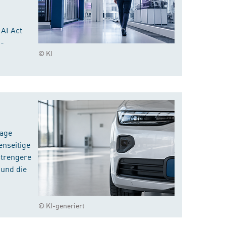
 AI Act
I-
© KI
rage
enseitige
strengere
 und die
© KI-generiert