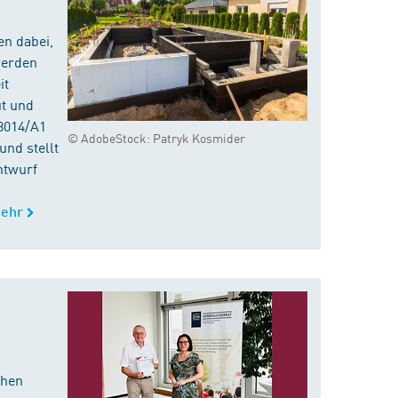
en dabei,
werden
it
ut und
8014/A1
© AdobeStock: Patryk Kosmider
nd stellt
ntwurf
ehr
chen