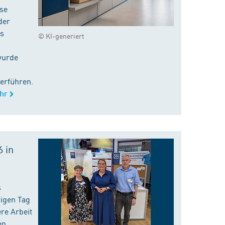
ise
der
es
© KI-generiert
wurde
erführen.
hr
 in
s
rigen Tag
re Arbeit
en