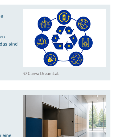
te
hen
das sind
© Canva DreamLab
 eine