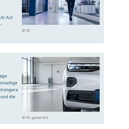
 AI Act
I-
© KI
rage
enseitige
strengere
 und die
© KI-generiert