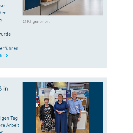
ise
der
es
© KI-generiert
wurde
erführen.
hr
 in
s
rigen Tag
re Arbeit
en