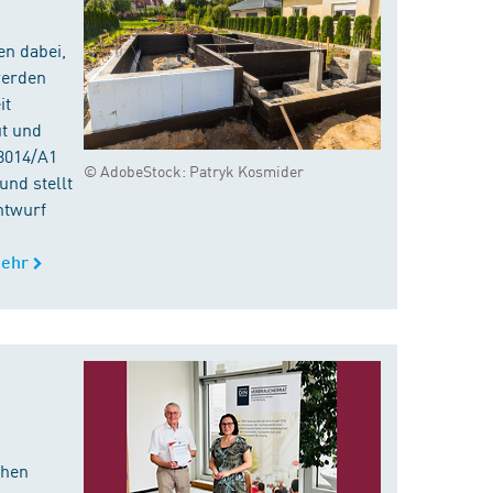
en dabei,
werden
it
ut und
8014/A1
© AdobeStock: Patryk Kosmider
nd stellt
ntwurf
ehr
chen