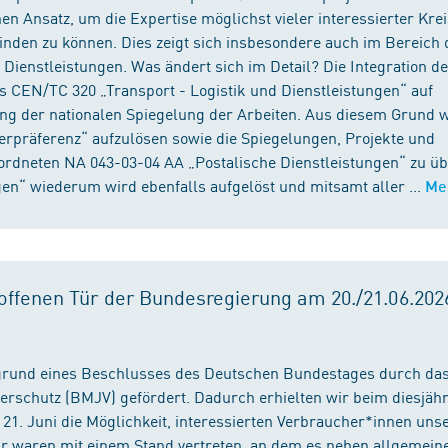
n Ansatz, um die Expertise möglichst vieler interessierter Kre
binden zu können. Dies zeigt sich insbesondere auch im Bereich 
ienstleistungen. Was ändert sich im Detail? Die Integration d
s CEN/TC 320 „Transport - Logistik und Dienstleistungen“ auf
ng der nationalen Spiegelung der Arbeiten. Aus diesem Grund 
präferenz“ aufzulösen sowie die Spiegelungen, Projekte und
ordneten NA 043-03-04 AA „Postalische Dienstleistungen“ zu üb
en“ wiederum wird ebenfalls aufgelöst und mitsamt aller ...
Me
ffenen Tür der Bundesregierung am 20./21.06.2026
fgrund eines Beschlusses des Deutschen Bundestages durch da
erschutz (BMJV) gefördert. Dadurch erhielten wir beim diesjäh
21. Juni die Möglichkeit, interessierten Verbraucher*innen unse
ir waren mit einem Stand vertreten, an dem es neben allgemein