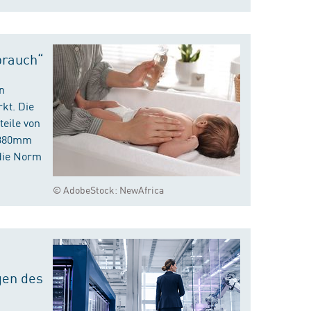
brauch“
n
kt. Die
eile von
m 380mm
die Norm
© AdobeStock: NewAfrica
gen des