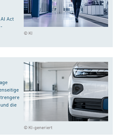
 AI Act
I-
© KI
rage
enseitige
strengere
 und die
© KI-generiert