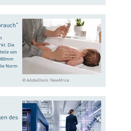
brauch“
n
kt. Die
eile von
m 380mm
die Norm
© AdobeStock: NewAfrica
gen des