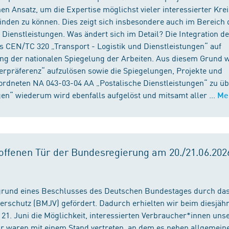
n Ansatz, um die Expertise möglichst vieler interessierter Kre
binden zu können. Dies zeigt sich insbesondere auch im Bereich 
ienstleistungen. Was ändert sich im Detail? Die Integration d
s CEN/TC 320 „Transport - Logistik und Dienstleistungen“ auf
ng der nationalen Spiegelung der Arbeiten. Aus diesem Grund 
präferenz“ aufzulösen sowie die Spiegelungen, Projekte und
ordneten NA 043-03-04 AA „Postalische Dienstleistungen“ zu üb
en“ wiederum wird ebenfalls aufgelöst und mitsamt aller ...
Me
ffenen Tür der Bundesregierung am 20./21.06.2026
fgrund eines Beschlusses des Deutschen Bundestages durch da
erschutz (BMJV) gefördert. Dadurch erhielten wir beim diesjäh
21. Juni die Möglichkeit, interessierten Verbraucher*innen unse
ir waren mit einem Stand vertreten, an dem es neben allgemein