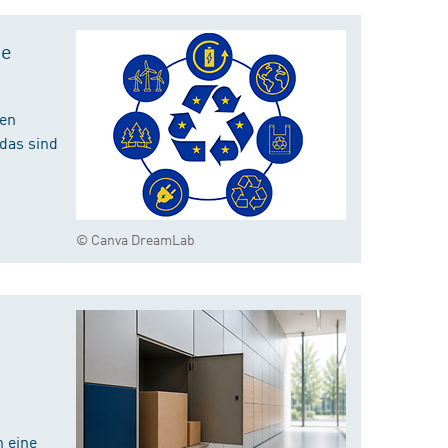
te
hen
das sind
© Canva DreamLab
 eine