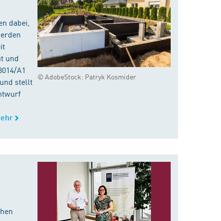
en dabei,
werden
it
ut und
8014/A1
© AdobeStock: Patryk Kosmider
nd stellt
ntwurf
ehr
chen