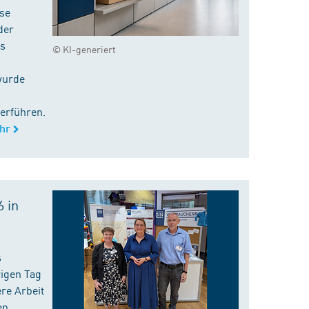
ise
der
es
© KI-generiert
wurde
erführen.
hr
 in
s
rigen Tag
re Arbeit
en