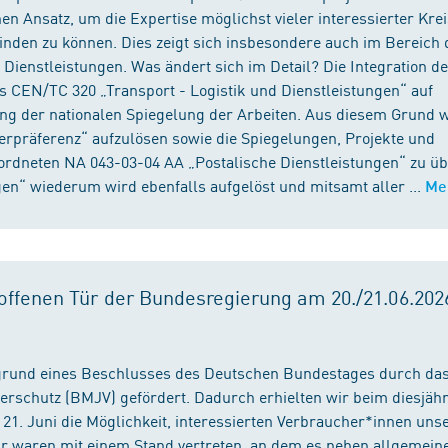
n Ansatz, um die Expertise möglichst vieler interessierter Kre
binden zu können. Dies zeigt sich insbesondere auch im Bereich 
ienstleistungen. Was ändert sich im Detail? Die Integration d
s CEN/TC 320 „Transport - Logistik und Dienstleistungen“ auf
ng der nationalen Spiegelung der Arbeiten. Aus diesem Grund 
präferenz“ aufzulösen sowie die Spiegelungen, Projekte und
ordneten NA 043-03-04 AA „Postalische Dienstleistungen“ zu üb
en“ wiederum wird ebenfalls aufgelöst und mitsamt aller ...
Me
ffenen Tür der Bundesregierung am 20./21.06.2026
fgrund eines Beschlusses des Deutschen Bundestages durch da
erschutz (BMJV) gefördert. Dadurch erhielten wir beim diesjäh
21. Juni die Möglichkeit, interessierten Verbraucher*innen unse
ir waren mit einem Stand vertreten, an dem es neben allgemein