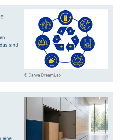
te
hen
das sind
© Canva DreamLab
 eine