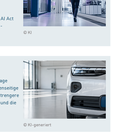
 AI Act
I-
© KI
rage
enseitige
strengere
 und die
© KI-generiert