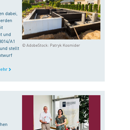
en dabei,
werden
it
ut und
8014/A1
© AdobeStock: Patryk Kosmider
nd stellt
ntwurf
ehr
chen