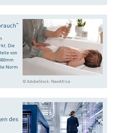
brauch“
n
kt. Die
eile von
m 380mm
die Norm
© AdobeStock: NewAfrica
gen des