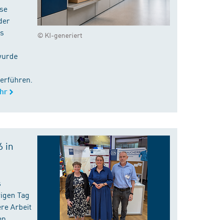
ise
der
es
© KI-generiert
wurde
erführen.
hr
 in
s
rigen Tag
re Arbeit
en