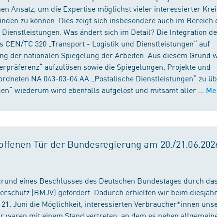
n Ansatz, um die Expertise möglichst vieler interessierter Kre
binden zu können. Dies zeigt sich insbesondere auch im Bereich 
ienstleistungen. Was ändert sich im Detail? Die Integration d
s CEN/TC 320 „Transport - Logistik und Dienstleistungen“ auf
ng der nationalen Spiegelung der Arbeiten. Aus diesem Grund 
präferenz“ aufzulösen sowie die Spiegelungen, Projekte und
ordneten NA 043-03-04 AA „Postalische Dienstleistungen“ zu üb
en“ wiederum wird ebenfalls aufgelöst und mitsamt aller ...
Me
ffenen Tür der Bundesregierung am 20./21.06.2026
fgrund eines Beschlusses des Deutschen Bundestages durch da
erschutz (BMJV) gefördert. Dadurch erhielten wir beim diesjäh
21. Juni die Möglichkeit, interessierten Verbraucher*innen unse
ir waren mit einem Stand vertreten, an dem es neben allgemein