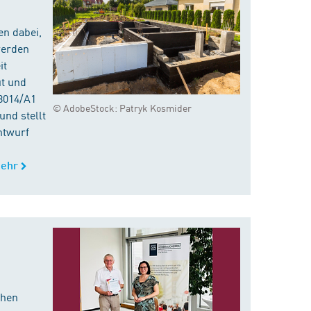
en dabei,
werden
it
ut und
8014/A1
© AdobeStock: Patryk Kosmider
nd stellt
ntwurf
ehr
chen