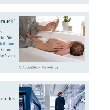
brauch“
n
kt. Die
eile von
m 380mm
die Norm
© AdobeStock: NewAfrica
gen des