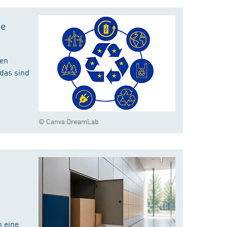
te
hen
das sind
© Canva DreamLab
 eine