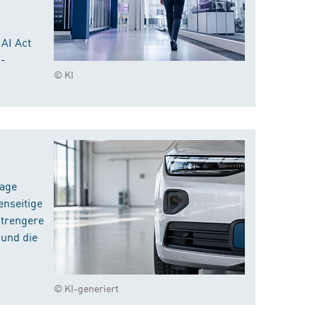
 AI Act
I-
© KI
rage
enseitige
strengere
 und die
© KI-generiert