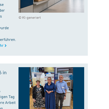
ise
der
es
© KI-generiert
wurde
erführen.
hr
 in
s
rigen Tag
re Arbeit
en