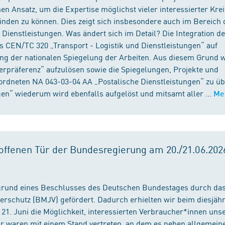
n Ansatz, um die Expertise möglichst vieler interessierter Kre
binden zu können. Dies zeigt sich insbesondere auch im Bereich 
ienstleistungen. Was ändert sich im Detail? Die Integration d
s CEN/TC 320 „Transport - Logistik und Dienstleistungen“ auf
ng der nationalen Spiegelung der Arbeiten. Aus diesem Grund 
präferenz“ aufzulösen sowie die Spiegelungen, Projekte und
ordneten NA 043-03-04 AA „Postalische Dienstleistungen“ zu üb
en“ wiederum wird ebenfalls aufgelöst und mitsamt aller ...
Me
ffenen Tür der Bundesregierung am 20./21.06.2026
fgrund eines Beschlusses des Deutschen Bundestages durch da
erschutz (BMJV) gefördert. Dadurch erhielten wir beim diesjäh
21. Juni die Möglichkeit, interessierten Verbraucher*innen unse
ir waren mit einem Stand vertreten, an dem es neben allgemein