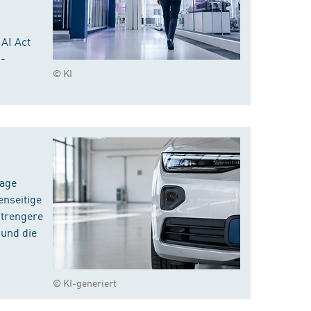
 AI Act
I-
© KI
rage
enseitige
strengere
 und die
© KI-generiert