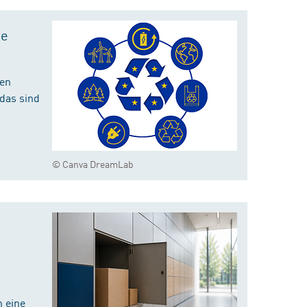
te
hen
das sind
© Canva DreamLab
 eine