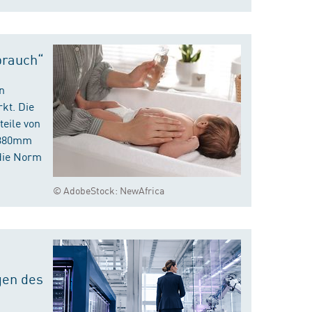
brauch“
n
kt. Die
eile von
m 380mm
die Norm
© AdobeStock: NewAfrica
gen des