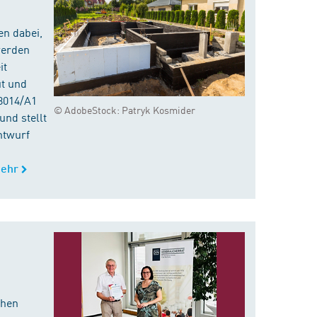
en dabei,
werden
it
ut und
8014/A1
© AdobeStock: Patryk Kosmider
nd stellt
ntwurf
ehr
chen