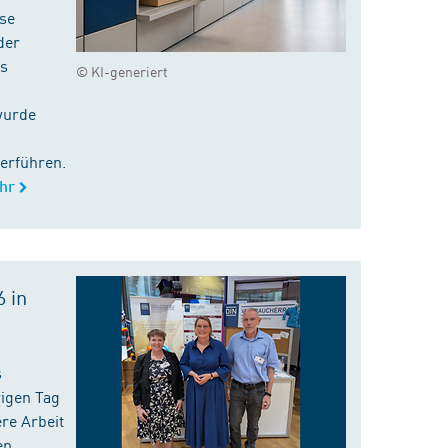
ise
der
es
© KI-generiert
wurde
erführen.
hr
 in
s
rigen Tag
re Arbeit
en