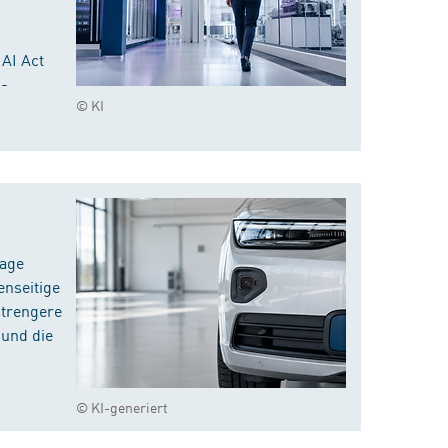
 AI Act
I-
© KI
rage
enseitige
strengere
 und die
© KI-generiert