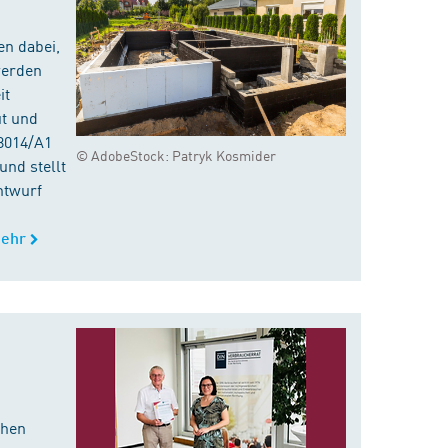
en dabei,
werden
it
ut und
8014/A1
© AdobeStock: Patryk Kosmider
nd stellt
ntwurf
ehr
chen