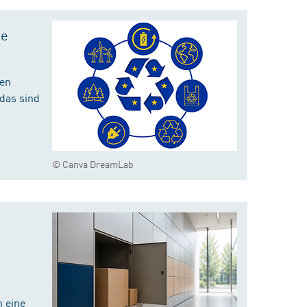
te
hen
das sind
© Canva DreamLab
 eine