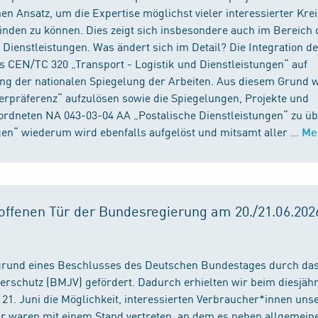
n Ansatz, um die Expertise möglichst vieler interessierter Kre
binden zu können. Dies zeigt sich insbesondere auch im Bereich 
ienstleistungen. Was ändert sich im Detail? Die Integration d
s CEN/TC 320 „Transport - Logistik und Dienstleistungen“ auf
ng der nationalen Spiegelung der Arbeiten. Aus diesem Grund 
präferenz“ aufzulösen sowie die Spiegelungen, Projekte und
ordneten NA 043-03-04 AA „Postalische Dienstleistungen“ zu üb
en“ wiederum wird ebenfalls aufgelöst und mitsamt aller ...
Me
ffenen Tür der Bundesregierung am 20./21.06.2026
fgrund eines Beschlusses des Deutschen Bundestages durch da
erschutz (BMJV) gefördert. Dadurch erhielten wir beim diesjäh
21. Juni die Möglichkeit, interessierten Verbraucher*innen unse
ir waren mit einem Stand vertreten, an dem es neben allgemein