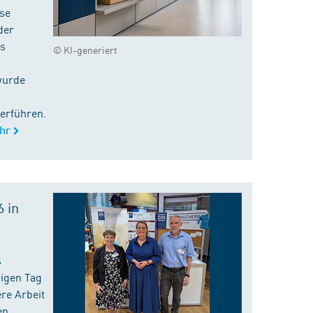
ise
der
es
© KI-generiert
wurde
erführen.
hr
 in
s
rigen Tag
re Arbeit
en