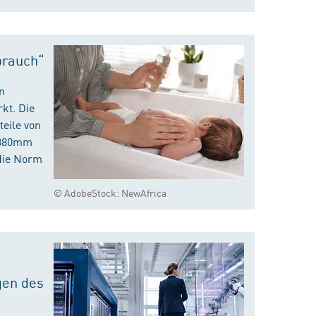
brauch“
n
kt. Die
eile von
m 380mm
die Norm
© AdobeStock: NewAfrica
gen des