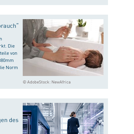
brauch“
n
kt. Die
eile von
m 380mm
die Norm
© AdobeStock: NewAfrica
gen des