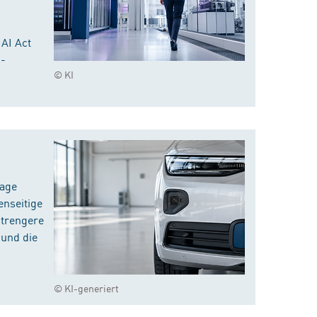
 AI Act
I-
© KI
rage
enseitige
strengere
 und die
© KI-generiert