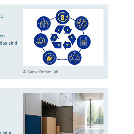
te
hen
das sind
© Canva DreamLab
 eine