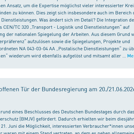
n Ansatz, um die Expertise möglichst vieler interessierter Kre
binden zu können. Dies zeigt sich insbesondere auch im Bereich 
ienstleistungen. Was ändert sich im Detail? Die Integration d
s CEN/TC 320 „Transport - Logistik und Dienstleistungen“ auf
ng der nationalen Spiegelung der Arbeiten. Aus diesem Grund 
präferenz“ aufzulösen sowie die Spiegelungen, Projekte und
ordneten NA 043-03-04 AA „Postalische Dienstleistungen“ zu üb
en“ wiederum wird ebenfalls aufgelöst und mitsamt aller ...
Me
ffenen Tür der Bundesregierung am 20./21.06.2026
fgrund eines Beschlusses des Deutschen Bundestages durch da
erschutz (BMJV) gefördert. Dadurch erhielten wir beim diesjäh
21. Juni die Möglichkeit, interessierten Verbraucher*innen unse
ir waren mit einem Stand vertreten, an dem es neben allgemein