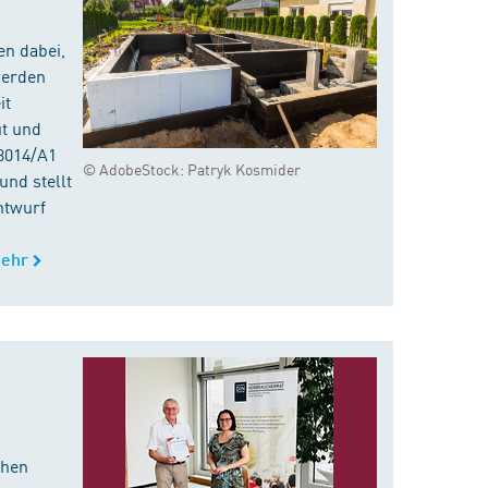
en dabei,
werden
it
ut und
8014/A1
© AdobeStock: Patryk Kosmider
nd stellt
ntwurf
ehr
chen