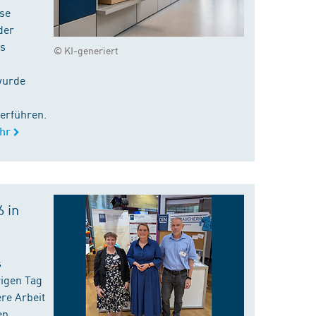
ise
der
es
© KI-generiert
wurde
erführen.
hr
 in
s
rigen Tag
re Arbeit
en