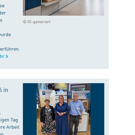
ise
der
es
© KI-generiert
wurde
erführen.
hr
 in
s
rigen Tag
re Arbeit
en