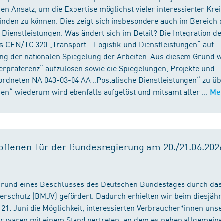
n Ansatz, um die Expertise möglichst vieler interessierter Kre
binden zu können. Dies zeigt sich insbesondere auch im Bereich 
ienstleistungen. Was ändert sich im Detail? Die Integration d
s CEN/TC 320 „Transport - Logistik und Dienstleistungen“ auf
ng der nationalen Spiegelung der Arbeiten. Aus diesem Grund 
präferenz“ aufzulösen sowie die Spiegelungen, Projekte und
ordneten NA 043-03-04 AA „Postalische Dienstleistungen“ zu üb
en“ wiederum wird ebenfalls aufgelöst und mitsamt aller ...
Me
ffenen Tür der Bundesregierung am 20./21.06.2026
fgrund eines Beschlusses des Deutschen Bundestages durch da
erschutz (BMJV) gefördert. Dadurch erhielten wir beim diesjäh
21. Juni die Möglichkeit, interessierten Verbraucher*innen unse
ir waren mit einem Stand vertreten, an dem es neben allgemein