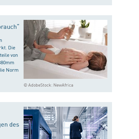
brauch“
n
kt. Die
eile von
m 380mm
die Norm
© AdobeStock: NewAfrica
gen des