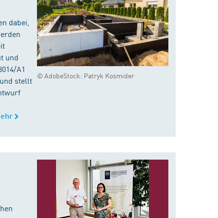
en dabei,
werden
it
ut und
8014/A1
© AdobeStock: Patryk Kosmider
nd stellt
ntwurf
ehr
chen