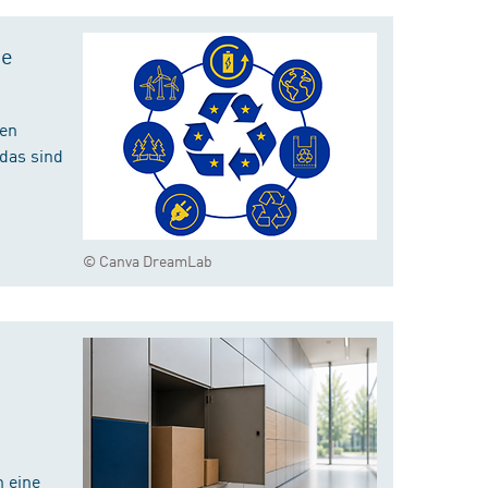
te
hen
das sind
© Canva DreamLab
 eine