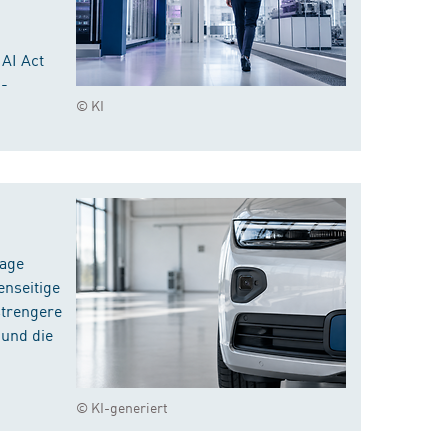
 AI Act
I-
© KI
rage
enseitige
strengere
 und die
© KI-generiert