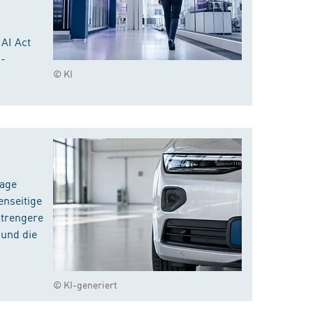
 AI Act
I-
© KI
rage
enseitige
strengere
 und die
© KI-generiert