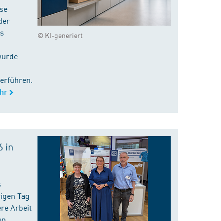
ise
der
es
© KI-generiert
wurde
erführen.
hr
 in
s
rigen Tag
re Arbeit
en