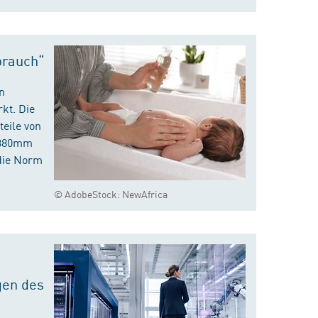
brauch“
n
kt. Die
eile von
m 380mm
die Norm
© AdobeStock: NewAfrica
gen des