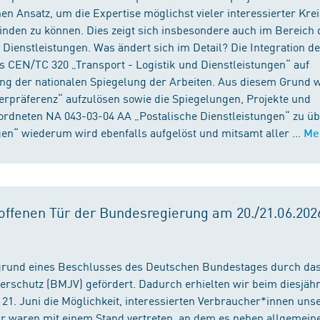
n Ansatz, um die Expertise möglichst vieler interessierter Kre
binden zu können. Dies zeigt sich insbesondere auch im Bereich 
ienstleistungen. Was ändert sich im Detail? Die Integration d
s CEN/TC 320 „Transport - Logistik und Dienstleistungen“ auf
ng der nationalen Spiegelung der Arbeiten. Aus diesem Grund 
präferenz“ aufzulösen sowie die Spiegelungen, Projekte und
ordneten NA 043-03-04 AA „Postalische Dienstleistungen“ zu üb
en“ wiederum wird ebenfalls aufgelöst und mitsamt aller ...
Me
ffenen Tür der Bundesregierung am 20./21.06.2026
fgrund eines Beschlusses des Deutschen Bundestages durch da
erschutz (BMJV) gefördert. Dadurch erhielten wir beim diesjäh
21. Juni die Möglichkeit, interessierten Verbraucher*innen unse
ir waren mit einem Stand vertreten, an dem es neben allgemein