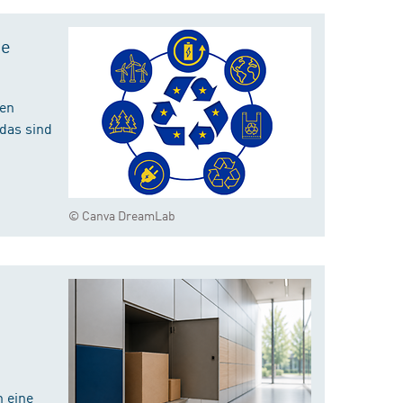
te
hen
das sind
© Canva DreamLab
 eine