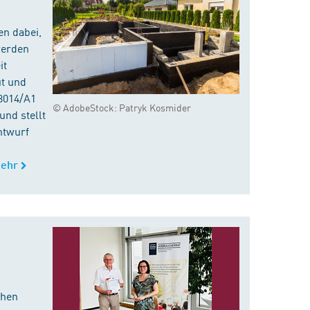
en dabei,
werden
it
ut und
8014/A1
© AdobeStock: Patryk Kosmider
nd stellt
ntwurf
ehr
chen