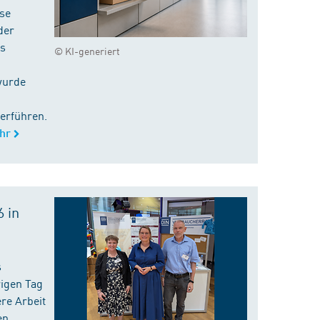
ise
der
es
© KI-generiert
wurde
erführen.
hr
 in
s
rigen Tag
re Arbeit
en