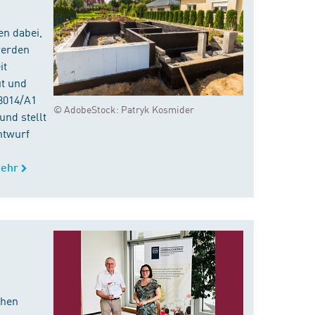
en dabei,
werden
it
ut und
8014/A1
© AdobeStock: Patryk Kosmider
nd stellt
ntwurf
ehr
chen