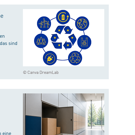
te
hen
das sind
© Canva DreamLab
 eine