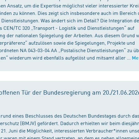
n Ansatz, um die Expertise möglichst vieler interessierter Kre
binden zu können. Dies zeigt sich insbesondere auch im Bereich 
ienstleistungen. Was ändert sich im Detail? Die Integration d
s CEN/TC 320 „Transport - Logistik und Dienstleistungen“ auf
ng der nationalen Spiegelung der Arbeiten. Aus diesem Grund 
präferenz“ aufzulösen sowie die Spiegelungen, Projekte und
ordneten NA 043-03-04 AA „Postalische Dienstleistungen“ zu üb
en“ wiederum wird ebenfalls aufgelöst und mitsamt aller ...
Me
ffenen Tür der Bundesregierung am 20./21.06.2026
fgrund eines Beschlusses des Deutschen Bundestages durch da
erschutz (BMJV) gefördert. Dadurch erhielten wir beim diesjäh
21. Juni die Möglichkeit, interessierten Verbraucher*innen unse
ir waren mit einem Stand vertreten, an dem es neben allgemein