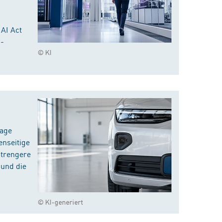
 AI Act
I-
© KI
rage
enseitige
strengere
 und die
© KI-generiert