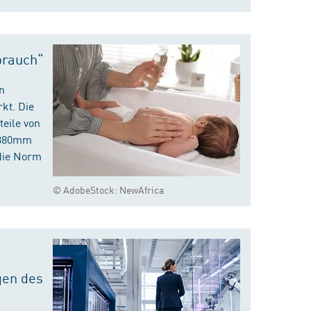
brauch“
n
kt. Die
eile von
m 380mm
die Norm
© AdobeStock: NewAfrica
gen des