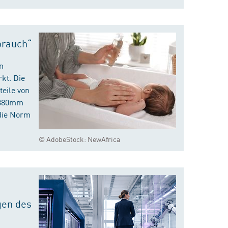
brauch“
n
kt. Die
eile von
m 380mm
die Norm
© AdobeStock: NewAfrica
gen des