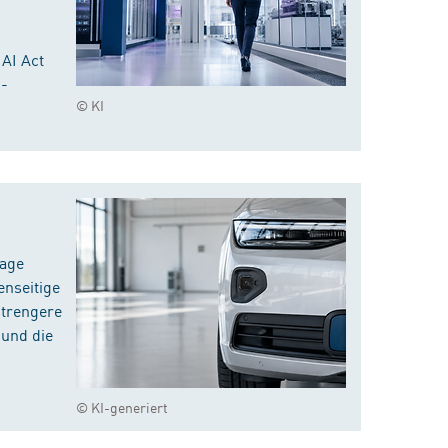
 AI Act
I-
© KI
rage
enseitige
strengere
 und die
© KI-generiert