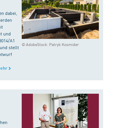
en dabei,
werden
it
ut und
8014/A1
© AdobeStock: Patryk Kosmider
nd stellt
ntwurf
ehr
chen