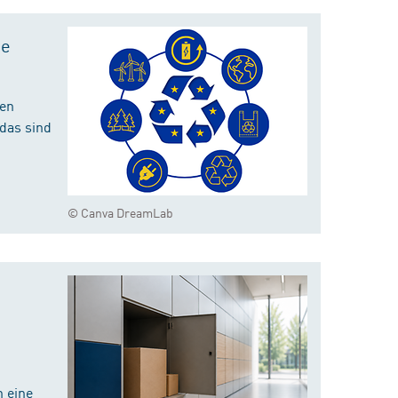
te
hen
das sind
© Canva DreamLab
 eine