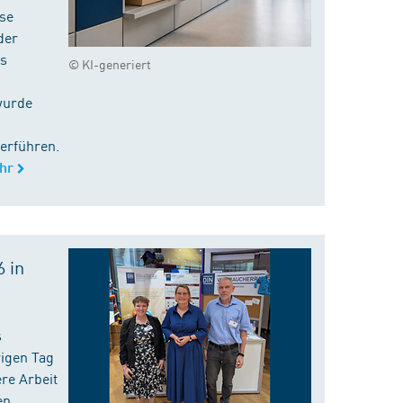
ise
der
es
© KI-generiert
wurde
erführen.
hr
 in
s
rigen Tag
re Arbeit
en