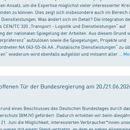
n Ansatz, um die Expertise möglichst vieler interessierter Kre
binden zu können. Dies zeigt sich insbesondere auch im Bereich 
ienstleistungen. Was ändert sich im Detail? Die Integration d
s CEN/TC 320 „Transport - Logistik und Dienstleistungen“ auf
ng der nationalen Spiegelung der Arbeiten. Aus diesem Grund 
präferenz“ aufzulösen sowie die Spiegelungen, Projekte und
ordneten NA 043-03-04 AA „Postalische Dienstleistungen“ zu üb
en“ wiederum wird ebenfalls aufgelöst und mitsamt aller ...
Me
ffenen Tür der Bundesregierung am 20./21.06.2026
fgrund eines Beschlusses des Deutschen Bundestages durch da
erschutz (BMJV) gefördert. Dadurch erhielten wir beim diesjäh
21. Juni die Möglichkeit, interessierten Verbraucher*innen unse
ir waren mit einem Stand vertreten, an dem es neben allgemein