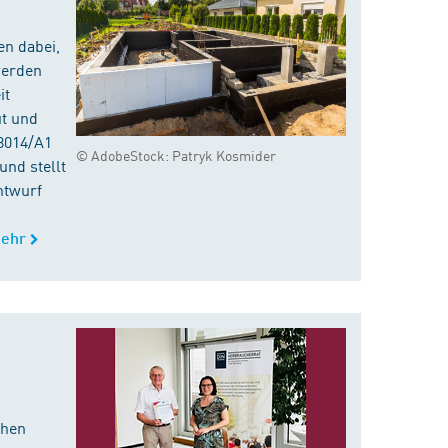
en dabei,
werden
it
ut und
8014/A1
© AdobeStock: Patryk Kosmider
nd stellt
ntwurf
ehr
chen