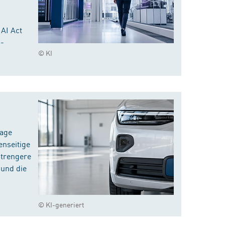
 AI Act
I-
© KI
rage
enseitige
strengere
 und die
© KI-generiert