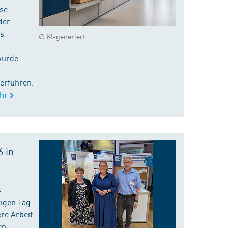
ise
der
es
© KI-generiert
wurde
erführen.
hr
 in
s
rigen Tag
re Arbeit
en