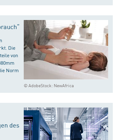
brauch“
n
kt. Die
eile von
m 380mm
die Norm
© AdobeStock: NewAfrica
gen des