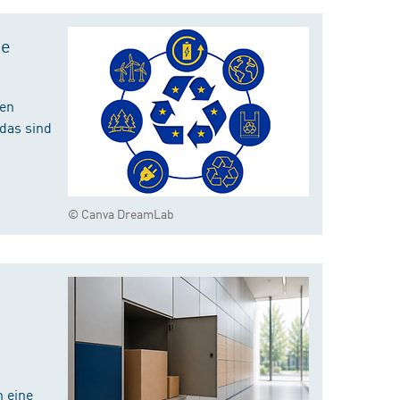
te
hen
das sind
© Canva DreamLab
 eine