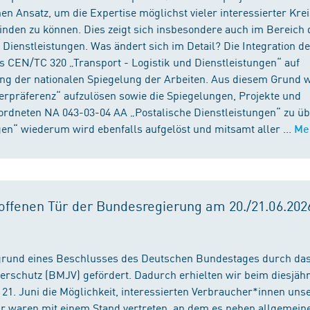
n Ansatz, um die Expertise möglichst vieler interessierter Kre
binden zu können. Dies zeigt sich insbesondere auch im Bereich 
ienstleistungen. Was ändert sich im Detail? Die Integration d
s CEN/TC 320 „Transport - Logistik und Dienstleistungen“ auf
ng der nationalen Spiegelung der Arbeiten. Aus diesem Grund 
präferenz“ aufzulösen sowie die Spiegelungen, Projekte und
ordneten NA 043-03-04 AA „Postalische Dienstleistungen“ zu üb
en“ wiederum wird ebenfalls aufgelöst und mitsamt aller ...
Me
ffenen Tür der Bundesregierung am 20./21.06.2026
fgrund eines Beschlusses des Deutschen Bundestages durch da
erschutz (BMJV) gefördert. Dadurch erhielten wir beim diesjäh
21. Juni die Möglichkeit, interessierten Verbraucher*innen unse
ir waren mit einem Stand vertreten, an dem es neben allgemein