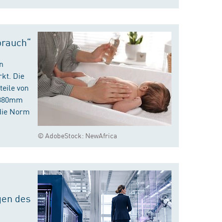
brauch“
n
kt. Die
eile von
m 380mm
die Norm
© AdobeStock: NewAfrica
gen des