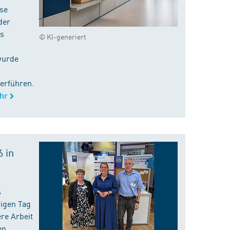
ise
der
es
© KI-generiert
wurde
erführen.
hr
 in
s
rigen Tag
re Arbeit
en