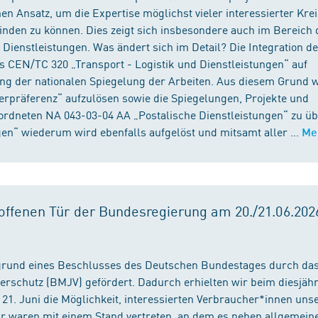
n Ansatz, um die Expertise möglichst vieler interessierter Kre
binden zu können. Dies zeigt sich insbesondere auch im Bereich 
ienstleistungen. Was ändert sich im Detail? Die Integration d
s CEN/TC 320 „Transport - Logistik und Dienstleistungen“ auf
ng der nationalen Spiegelung der Arbeiten. Aus diesem Grund 
präferenz“ aufzulösen sowie die Spiegelungen, Projekte und
ordneten NA 043-03-04 AA „Postalische Dienstleistungen“ zu üb
en“ wiederum wird ebenfalls aufgelöst und mitsamt aller ...
Me
ffenen Tür der Bundesregierung am 20./21.06.2026
fgrund eines Beschlusses des Deutschen Bundestages durch da
erschutz (BMJV) gefördert. Dadurch erhielten wir beim diesjäh
21. Juni die Möglichkeit, interessierten Verbraucher*innen unse
ir waren mit einem Stand vertreten, an dem es neben allgemein