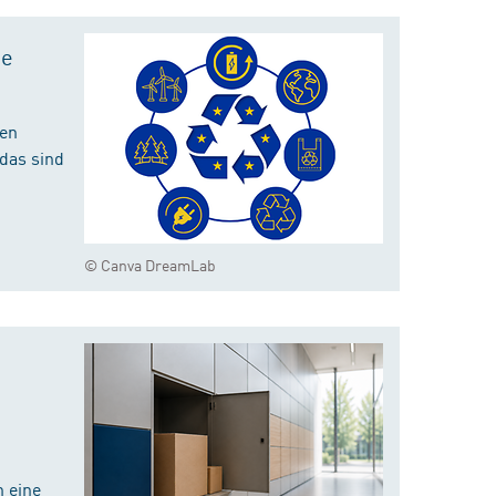
te
hen
das sind
© Canva DreamLab
 eine