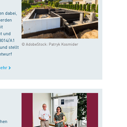
en dabei,
werden
it
ut und
8014/A1
© AdobeStock: Patryk Kosmider
nd stellt
ntwurf
ehr
chen