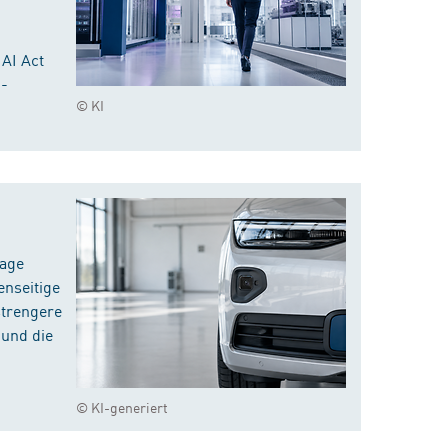
 AI Act
I-
© KI
rage
enseitige
strengere
 und die
© KI-generiert