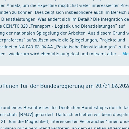
n Ansatz, um die Expertise möglichst vieler interessierter Kre
binden zu können. Dies zeigt sich insbesondere auch im Bereich 
ienstleistungen. Was ändert sich im Detail? Die Integration d
s CEN/TC 320 „Transport - Logistik und Dienstleistungen“ auf
ng der nationalen Spiegelung der Arbeiten. Aus diesem Grund 
präferenz“ aufzulösen sowie die Spiegelungen, Projekte und
ordneten NA 043-03-04 AA „Postalische Dienstleistungen“ zu üb
en“ wiederum wird ebenfalls aufgelöst und mitsamt aller ...
Me
ffenen Tür der Bundesregierung am 20./21.06.2026
fgrund eines Beschlusses des Deutschen Bundestages durch da
erschutz (BMJV) gefördert. Dadurch erhielten wir beim diesjäh
21. Juni die Möglichkeit, interessierten Verbraucher*innen unse
ir waren mit einem Stand vertreten, an dem es neben allgemein