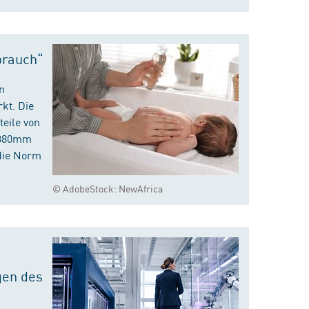
brauch“
n
kt. Die
eile von
m 380mm
die Norm
© AdobeStock: NewAfrica
gen des