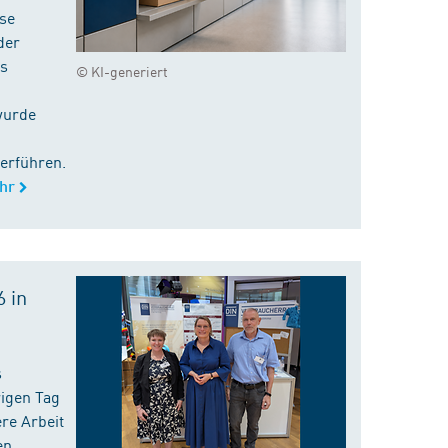
ise
der
es
© KI-generiert
wurde
erführen.
hr
 in
s
rigen Tag
re Arbeit
en