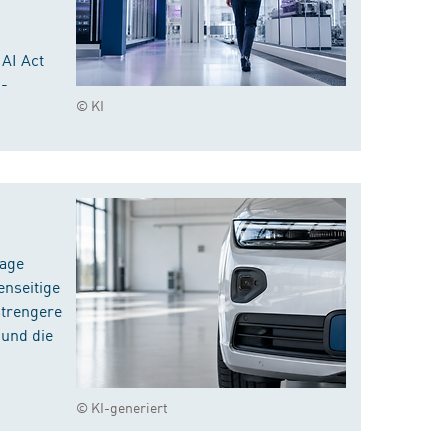
 AI Act
I-
© KI
rage
enseitige
strengere
 und die
© KI-generiert