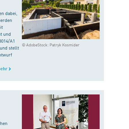
en dabei,
werden
it
ut und
8014/A1
© AdobeStock: Patryk Kosmider
nd stellt
ntwurf
ehr
chen