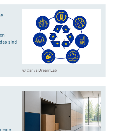
te
hen
das sind
© Canva DreamLab
 eine