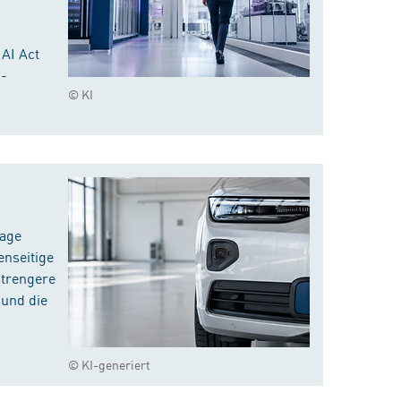
 AI Act
I-
© KI
rage
enseitige
strengere
 und die
© KI-generiert