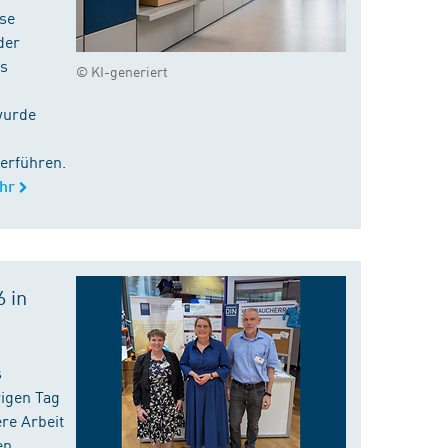
ise
der
es
© KI-generiert
wurde
erführen.
hr
 in
s
rigen Tag
re Arbeit
en