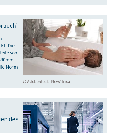
brauch“
n
kt. Die
eile von
m 380mm
die Norm
© AdobeStock: NewAfrica
gen des