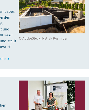
en dabei,
werden
it
ut und
8014/A1
© AdobeStock: Patryk Kosmider
nd stellt
ntwurf
ehr
chen