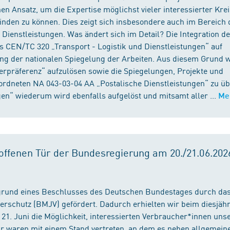
n Ansatz, um die Expertise möglichst vieler interessierter Kre
binden zu können. Dies zeigt sich insbesondere auch im Bereich 
ienstleistungen. Was ändert sich im Detail? Die Integration d
s CEN/TC 320 „Transport - Logistik und Dienstleistungen“ auf
ng der nationalen Spiegelung der Arbeiten. Aus diesem Grund 
präferenz“ aufzulösen sowie die Spiegelungen, Projekte und
ordneten NA 043-03-04 AA „Postalische Dienstleistungen“ zu üb
en“ wiederum wird ebenfalls aufgelöst und mitsamt aller ...
Me
ffenen Tür der Bundesregierung am 20./21.06.2026
fgrund eines Beschlusses des Deutschen Bundestages durch da
erschutz (BMJV) gefördert. Dadurch erhielten wir beim diesjäh
21. Juni die Möglichkeit, interessierten Verbraucher*innen unse
ir waren mit einem Stand vertreten, an dem es neben allgemein