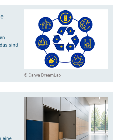
te
hen
das sind
© Canva DreamLab
 eine